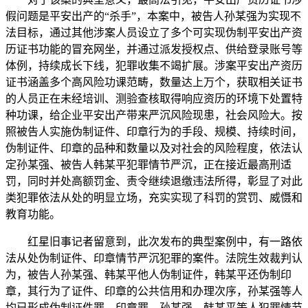
假问题是平安出产的“杀手”，本案中，被告人孙某强为实现不
法目标，通过其他涉案人员设立了多个可实现伪制平安出产资
历证书功能的冒充网坐，并通过派发授权点、供给登录账号等
体例，持续成长下线，犯罪收集不竭扩展。涉案平安出产资历
证书涵盖多个高风险功课范畴，数量达上万个，获取相关证书
的人员正在未经培训、测验查核取得响应资历的环境下处置特
种功课，给企业平安出产带来严沉风险现患，社会风险大。按
照被告人实施伪制证件、印章行为的手段、规模、持续时间，
伪制证件、印章的品种和数量以及对社会的风险程度，依法认
定孙某强、被告人韩某平犯罪情节严沉，正在接近最高刑适
罚，同时并处高额罚金、责令继续退缴违法所得，彰显了对此
类犯罪依法从处的明显立场，充实实现了科罚的赏罚、威慑和
教育功能。
红星旧事记者留意到，此次发布的典型案例中，有一路依
法从处伪制证件、印章情节严沉犯罪的案件。法院生效裁判认
为，被告人孙某强、韩某平他人伪制证件，韩某平还伪制印
章，其行为了证件、印章的公共信用和办理次序，孙某强等人
均已形成伪制证件罪，印章罪。孙某强、韩某平等人犯罪情节