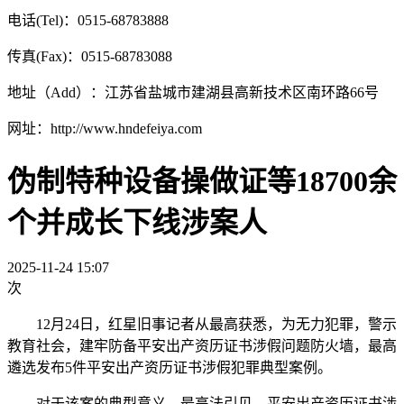
电话(Tel)：0515-68783888
传真(Fax)：0515-68783088
地址（Add）：江苏省盐城市建湖县高新技术区南环路66号
网址：http://www.hndefeiya.com
伪制特种设备操做证等18700余
个并成长下线涉案人
2025-11-24 15:07
次
12月24日，红星旧事记者从最高获悉，为无力犯罪，警示
教育社会，建牢防备平安出产资历证书涉假问题防火墙，最高
遴选发布5件平安出产资历证书涉假犯罪典型案例。
对于该案的典型意义，最高法引见，平安出产资历证书涉