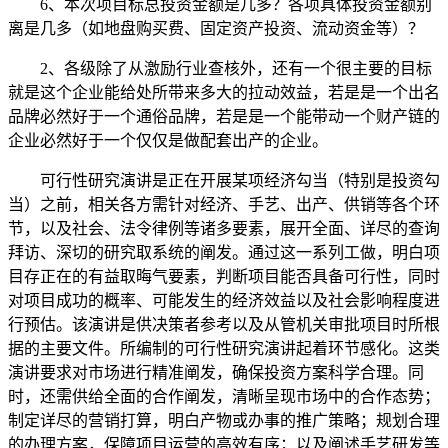
6、本次项目标总投资金额是几多？各项具体投资金额别
离是几多（如地盘购买费、固定资产投资、流动资金等）？
2、各级除了从激励行业查核外，还有一个很主要的目标
就是这个企业能给处所带来多大的拉动效益，若是是一个出名
品牌必然好于一个通俗品牌，若是是一个能带动一个财产链的
企业必然好于一个仅仅是做配套出产的企业。
可行性研究演讲是正在开展某项经济勾当（特别是投资勾
当）之前，相关各方需针对经济、手艺、出产、供销等各个环
节，以及社会、法令律例等诸多要素，展开全面、详尽的查询
拜访、深切的研究取系统的阐发。通过这一系列工做，明白项
目存正在的有益取晦气要素，判断项目能否具备可行性，同时
对项目成功的概率、可能发生的经济效益以及社会影响程度进
行预估。该演讲是供决策者参考以及从管机关审批项目时所根
据的主要文件。所编制的可行性研究演讲起着环节感化。这类
演讲要求对市场进行精准阐发，确保投资方案科学合理。同
时，还需供给全面的合作阐发，清晰呈现市场中的合作态势；
制定详尽的营销打算，明白产物或办事的推广策略；规划合理
的办理方案，保障项目运营的高效有序；以及阐述手艺研发等