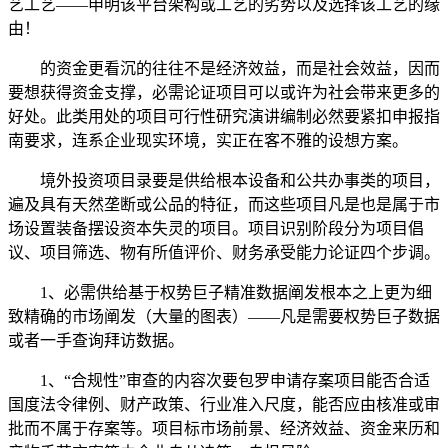
艺工艺——申明该平台架构或工艺的劣势以及选择该工艺的缘
由！
的资金更看沉的往往不是经济效益，而是社会效益，因而
要想获得资金支撑，必需论证项目可以或许为社会带来更多的
好处。此类用处的项目可行性研究演讲编制必然要紧扣申报指
南要求，连系企业现实环境，实正在客不雅的设想方案。
境外投资项目录要是供给根本设备和公共办事类的项目，
遍及具有天然垄断或公品的特征，而这些项目凡是也是属于市
场设置装备摆设资本失灵的项目。项目识别阶段分为项目倡
议、项目筛选、物有所值评价、财务承受能力论证四个步调。
1、必需供给基于权势巨子精准数据阐发根本之上更为细
致精确的市场阐发（大量的图表）——凡是需要权势巨子数据
或者一手查询拜访数据。
1、“合规性”审查的内容次要包罗申请存案项目能否合适
国度法令律例、财产政策、行业准入尺度，能否应由核准或审
批而不属于存案等。项目标市场前景、经济效益、资金来历和