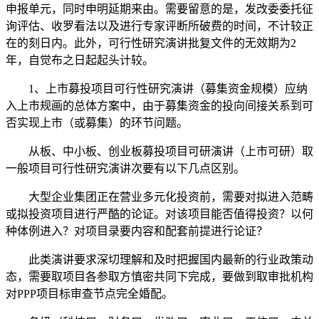
申报单元，同时申明延期来由。需要留意的是，发改委委托征
询评估、收罗看法以及进行专家评断所破费的时间，不计较正
在的刻日内。此外，可行性研究演讲批复文件的无效期为2
年，自觉布之日起起头计较。
1、上市募投项目可行性研究演讲（募集资金规模）应纳
入上市规画的总体方案中，由于募集资金的投向间接关系到可
否实现上市（或募集）的环节问题。
从板、中小板、创业板募投项目可研演讲（上市可研）取
一般项目可行性研究演讲次要有以下几点区别。
大型企业集团正在营业多元化投资前，需要对拟进入范畴
或拟投资项目进行严酷的论证。对该项目能否值得投资？以何
种体例进入？对项目录要内容和配套前提进行论证？
此类演讲要求深切理解和及时把握国内最新的行业政策动
态，需要取项目各参取方慎密共同下完成，要做到取审批机构
对PPP项目标审查节点完全婚配。