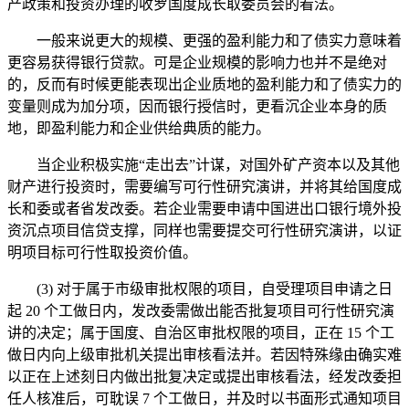
产政策和投资办理的收罗国度成长取委员会的看法。
一般来说更大的规模、更强的盈利能力和了债实力意味着
更容易获得银行贷款。可是企业规模的影响力也并不是绝对
的，反而有时候更能表现出企业质地的盈利能力和了债实力的
变量则成为加分项，因而银行授信时，更看沉企业本身的质
地，即盈利能力和企业供给典质的能力。
当企业积极实施“走出去”计谋，对国外矿产资本以及其他
财产进行投资时，需要编写可行性研究演讲，并将其给国度成
长和委或者省发改委。若企业需要申请中国进出口银行境外投
资沉点项目信贷支撑，同样也需要提交可行性研究演讲，以证
明项目标可行性取投资价值。
(3) 对于属于市级审批权限的项目，自受理项目申请之日
起 20 个工做日内，发改委需做出能否批复项目可行性研究演
讲的决定；属于国度、自治区审批权限的项目，正在 15 个工
做日内向上级审批机关提出审核看法并。若因特殊缘由确实难
以正在上述刻日内做出批复决定或提出审核看法，经发改委担
任人核准后，可耽误 7 个工做日，并及时以书面形式通知项目