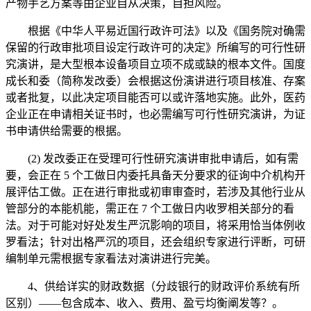
产物手艺方案等由企业自从决策，自担风险。
根据《中华人平易近国行政许可法》以及《国务院对确需
保留的行政审批项目设定行政许可的决定》所编写的可行性研
究演讲，是大型根本设备项目立项不成或缺的根本文件。国度
成长和委（简称发改委）会根据这份演讲进行项目核准、存案
或者批复，以此决定项目能否可以或许落地实施。此外，医药
企业正在申请相关证书时，也必需编写可行性研究演讲，为证
书申请供给需要的根据。
(2) 发改委正在受理可行性研究演讲审批申请后，如有需
要，会正在 5 个工做日内委托具备天分要求的征询中介机构开
展评估工做。正在进行审批或初审审查时，若涉及其他行业从
管部分的本能机能，需正在 7 个工做日内收罗相关部分的看
法。对于可能对好处发生严沉影响的项目，将采用恰当体例收
罗看法；针对出格严沉的项目，还会组织专家进行评断，可研
编制单元需根据专家看法对演讲进行完美。
4、供给详实的财政数据（分歧银行的财政评价系统有所
区别）——包含成本、收入、费用、盈亏均衡阐发等？。