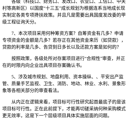
各级（科技口、财务口、发改口、农业口、工信口、中关
村等高新区）以国度“十三五”成长规划为根据连系当地成长现
实制定各类专项搀扶政策。并且凡是需要出具国度发改委的甲
级工程征询天分。
7、本次项目采用何种筹资方案？自筹资金有几多？申请
专项资金的金额是几多？若存正在其他资金来历（如贷款），
贷款的利率是几多、告贷刻日多长以及还款方案是如何的？
按照政策，各级处所对存案项目进行“合规性”审查，并正
在的时限内向企业出具项目存案确认书。
5、涉及城市规划、地盘利用、资本操纵、、平安出产监
管、质量手艺监视、卫生、消防、地动、林业、水利、景象形
象等各相关部分的审查看法。
从内正在逻辑来看，项目标可行性研究起首最底子的是该
项目标可行性。正在此前提下，才能再切磋采纳何种采购模式
更无效率，这是下一个层级项目具体实施层面的问题。