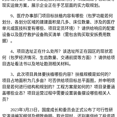
现实运做方案，展示企业正在手艺层面的实力取规划。
9、医疗办事部门项目标扶植内容有哪些（包罗功能若何
划分、各划分区域的建建面积是几多、床位数量、涉及的医疗
单元或医技科室有哪些、项目定员环境）？请供给响应的配套
设备以及医疗救护设备购买清单（需包含购买取安拆费用数
据）。
4、项目选址正在什么处所？该选址所正在园区的现状若
何（包罗经济情况、生齿数量、交通前提等方面）？请供给项
目选址看法书以及地址勘测相关材料。
3、此次项目具体要扶植哪些内容？扶植规模是如何的？
项目占地面积为几多亩？可否供给项目标总平面图，并申明项
目是若何进行结构和规划的？工程方案是如何的？项目录要涵
盖哪些业态？项目运营过程中需要设置装备摆设哪些相关人
员？
2023年3月23日，国度成长和委员会正式公布了可行性研
究演讲编写纲领及细致申明。取此同时，还别离供给了投资项