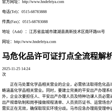
官方网址：http://www.hndefeiya.com
电话(Tel)：0515-68783888
传真(Fax)：0515-68783088
地址（Add）：江苏省盐城市建湖县高新技术区南环路66号
网址：http://www.hndefeiya.com
马危化品许可证打点全流程解
2025-11-25 14:24
次
正在马处置化学品相关营业的企业，必需依法取得危化品许
畴涵盖化学品相关营业。同时，要建立完美的平安出产办理系
外，企业次要担任人、平安出产办理人员及特种功课人员必需
出产规章轨制和岗亭操做规程清单、人员资历证书、运营场合
需实正在无效，确保取现实环境分歧。马市应急办理局受理申