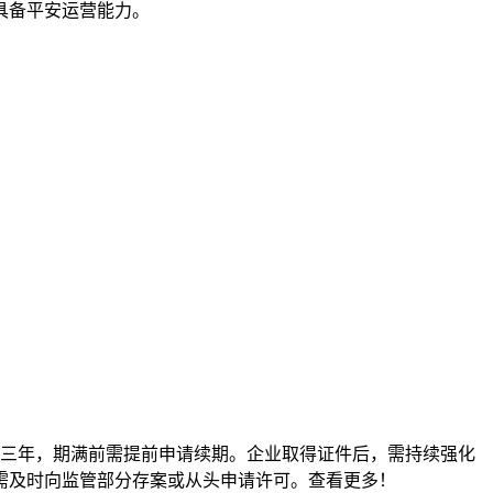
具备平安运营能力。
三年，期满前需提前申请续期。企业取得证件后，需持续强化
需及时向监管部分存案或从头申请许可。查看更多！