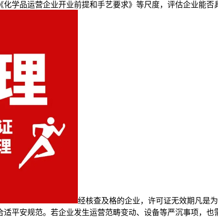
《化学品运营企业开业前提和手艺要求》等尺度，评估企业能否
经核查及格的企业，许可证无效期凡是为
合适平安规范。若企业发生运营范畴变动、设备等严沉事项，也