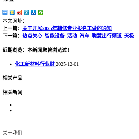
本文网址：
上一篇：
关于开展2025年辅修专业报名工做的通知
下一篇：
热点关心_智能设备_活动_汽车_聪慧出行频道_天极
近期浏览：本新闻您曾浏览过！
化工新材料行业财
2025-12-01
相关产品
相关新闻
关于我们