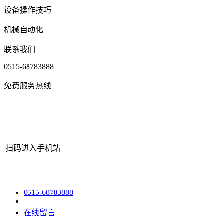
设备操作技巧
机械自动化
联系我们
0515-68783888
免费服务热线
扫码进入手机站
网站地图
|
|
XML
|
© 2022 Copyright
江苏bjl平台官方网站机械有限
0515-68783888
在线留言