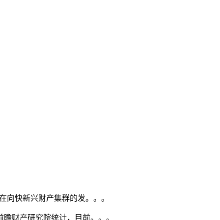
正在向快新兴财产集群的发。。。
据前瞻财产研究院统计，目前。。。