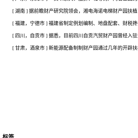
[ 湖南 ] 据前瞻财产研究院领会，湘电海诺电梯财产园扶植占地
[ 福建，宁德市 ] 福建省制定例划编制、地盘配套、财税
[ 四川，自贡市 ] 据悉，目前四川自贡汽贸财产园曾经入驻企
[ 甘肃，酒泉市 ] 新能源配备制制财产园通过几年的开辟
标签