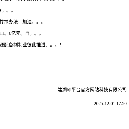
台。。。
大搀扶办法，加速。。。
11。6亿元。自。。。
能源配备制制业彼此推进、。。！
建湖bjl平台官方网站科技有限公司
2025-12-01 17:50