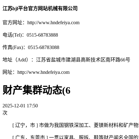
江苏bjl平台官方网站机械有限公司
官方网址：http://www.hndefeiya.com
电话(Tel)：0515-68783888
传真(Fax)：0515-68783088
地址（Add）：江苏省盐城市建湖县高新技术区南环路66号
网址：http://www.hndefeiya.com
财产集群动态(6
2025-12-01 17:50
次
[ 辽宁，市 ] 市做为我国钢铁深加工、菱镁新材料和矿产
[ 广东，东莞市 ] 一贯以家具、服拆、鞋等财产闻名全国