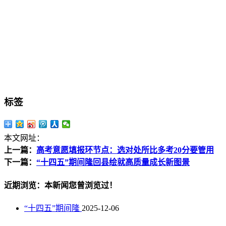
标签
本文网址：
上一篇：
高考意愿填报环节点：选对处所比多考20分要管用
下一篇：
“十四五”期间隆回县绘就高质量成长新图景
近期浏览：本新闻您曾浏览过！
“十四五”期间隆
2025-12-06