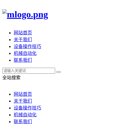
网站首页
关于我们
设备操作技巧
机械自动化
联系我们
全站搜索
网站首页
关于我们
设备操作技巧
机械自动化
联系我们