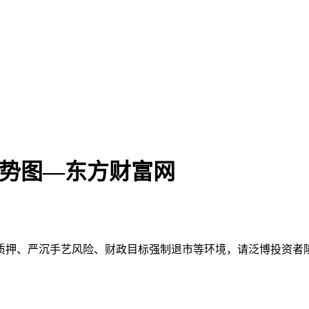
_走势图—东方财富网
押、严沉手艺风险、财政目标强制退市等环境，请泛博投资者