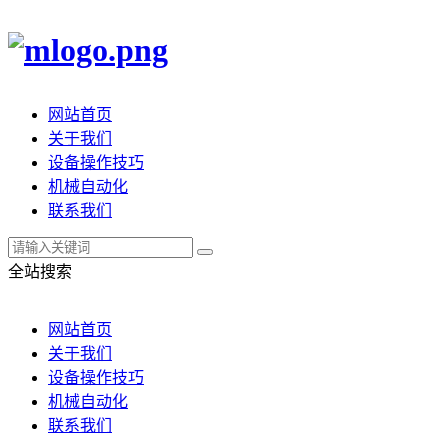
网站首页
关于我们
设备操作技巧
机械自动化
联系我们
全站搜索
网站首页
关于我们
设备操作技巧
机械自动化
联系我们