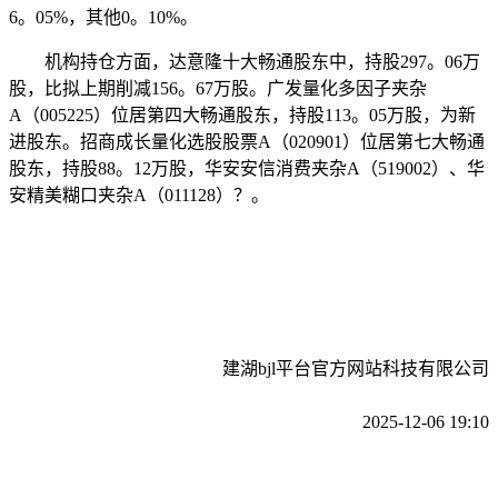
6。05%，其他0。10%。
机构持仓方面，达意隆十大畅通股东中，持股297。06万
股，比拟上期削减156。67万股。广发量化多因子夹杂
A（005225）位居第四大畅通股东，持股113。05万股，为新
进股东。招商成长量化选股股票A（020901）位居第七大畅通
股东，持股88。12万股，华安安信消费夹杂A（519002）、华
安精美糊口夹杂A（011128）？。
建湖bjl平台官方网站科技有限公司
2025-12-06 19:10