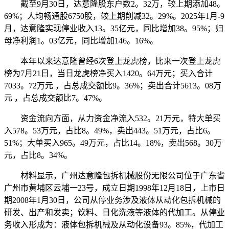
截至9月30日，达意隆股东户数2。32万，较上期添加48。
69%；人均畅通股6750股，较上期削减32。29%。2025年1月-9
月，达意隆实现停业收入13。35亿元，同比增加38。95%；归
母净利润1。03亿元，同比增加146。16%。
本年以来达意隆曾经6次登上龙虎榜，比来一次登上龙虎
榜为7月21日，当日龙虎榜净买入1420。64万元；买入合计
7033。72万元 ，占总成交额比9。36%；卖出合计5613。08万
元 ，占总成交额比7。47%。
资金流向方面，从力资金净流入532。21万元，特大单买
入578。53万元，占比8。49%，卖出443。51万元，占比6。
51%；大单买入965。49万元，占比14。18%，卖出568。30万
元，占比8。34%。
材料显示，广州达意隆包拆机械股份无限公司位于广东省
广州市黄埔区云埔一23号，成立日期1998年12月18日，上市日
期2008年1月30日，公司从停业务涉及液体从动化包拆机械的
研发、出产和发卖；饮料、日化洗液等液体的代加工。从停业
务收入形成为：液体包拆机械及从动化设备93。85%，代加工