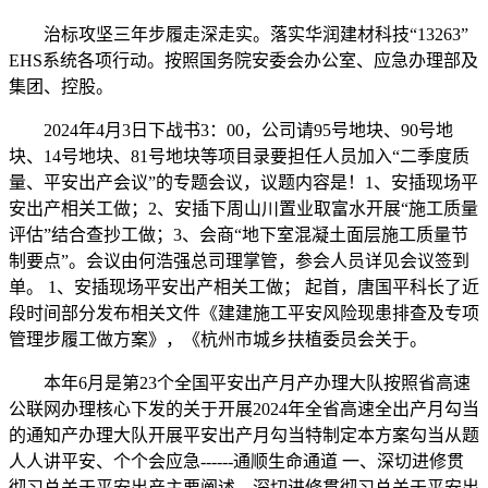
治标攻坚三年步履走深走实。落实华润建材科技“13263”
EHS系统各项行动。按照国务院安委会办公室、应急办理部及
集团、控股。
2024年4月3日下战书3：00，公司请95号地块、90号地
块、14号地块、81号地块等项目录要担任人员加入“二季度质
量、平安出产会议”的专题会议，议题内容是！1、安插现场平
安出产相关工做；2、安插下周山川置业取富水开展“施工质量
评估”结合查抄工做；3、会商“地下室混凝土面层施工质量节
制要点”。会议由何浩强总司理掌管，参会人员详见会议签到
单。 1、安插现场平安出产相关工做； 起首，唐国平科长了近
段时间部分发布相关文件《建建施工平安风险现患排查及专项
管理步履工做方案》，《杭州市城乡扶植委员会关于。
本年6月是第23个全国平安出产月产办理大队按照省高速
公联网办理核心下发的关于开展2024年全省高速全出产月勾当
的通知产办理大队开展平安出产月勾当特制定本方案勾当从题
人人讲平安、个个会应急------通顺生命通道 一、深切进修贯
彻习总关于平安出产主要阐述、深切进修贯彻习总关于平安出