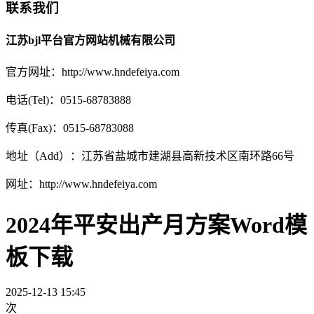
联系我们
江苏bjl平台官方网站机械有限公司
官方网址：http://www.hndefeiya.com
电话(Tel)：0515-68783888
传真(Fax)：0515-68783088
地址（Add）：江苏省盐城市建湖县高新技术区南环路66号
网址：http://www.hndefeiya.com
2024年平安出产月方案Word模
板下载
2025-12-13 15:45
次