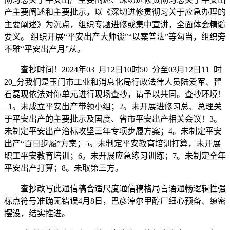
产主要阐述和主要批示，以《深切进修贯彻习关于应急办理的
主要阐述》为沉点，组织专题进修或集中宣讲，全面体会精髓
要义。 组织开展“平安出产大师谈”“以案普法”等勾当，组织旁
不雅“平安出产月”从。
查抄时间！2024年03_月12日10时50_分至03月12日11_时
20_分我们是玉门市工业和消息化局行政法律人员陆爱军、翟
石磊现依法对你单元进行现场查抄，请予以共同。查抄环境！
_1。未成立平安出产带领小组；2。未开展进修习总、总理关
于平安出产的主要批示及国度、省市平安出产相关会议！3。
未制定平安出产治标攻坚三年专项步履方案；4。未制定平安
出产“百日步履”方案；5。未制定平安教育培训打算，未开展
职工平安教育培训；6。未开展应急练习训练；7。未制定全年
平安出产打算；8。未取第三方。
查抄改写此通信稿合适尺度通信稿格局言语通畅逻辑性强
标点符号准确无错误4月8日，巴彦淖尔甲醇厂细心预备、缜密
摆设，结实推进。