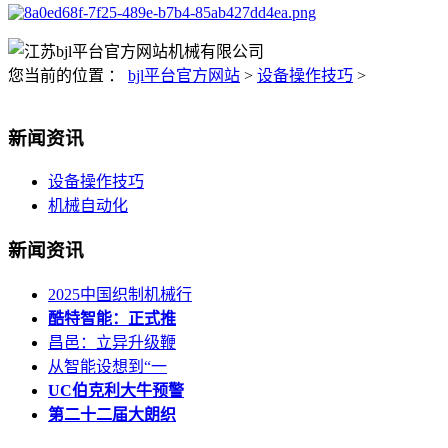
您当前的位置 ：
bjl平台官方网站
>
设备操作技巧
>
新闻资讯
设备操作技巧
机械自动化
新闻资讯
2025中国织制机械行
酷特智能：正式推
昌邑：立异升级鞭
从智能设想到“一
UC伯克利大牛预警
第二十二届大朗织