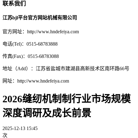
联系我们
江苏bjl平台官方网站机械有限公司
官方网址：http://www.hndefeiya.com
电话(Tel)：0515-68783888
传真(Fax)：0515-68783088
地址（Add）：江苏省盐城市建湖县高新技术区南环路66号
网址：http://www.hndefeiya.com
2026缝纫机制制行业市场规模
深度调研及成长前景
2025-12-13 15:45
次