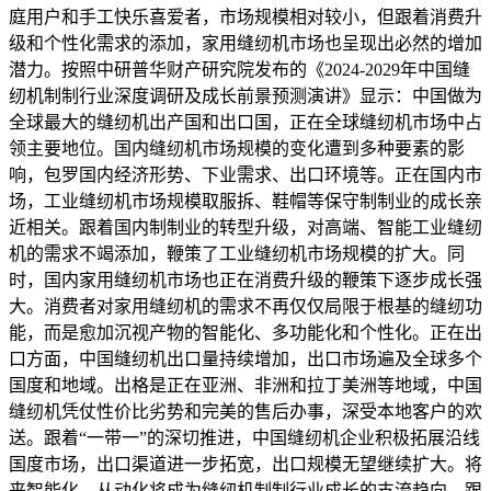
庭用户和手工快乐喜爱者，市场规模相对较小，但跟着消费升
级和个性化需求的添加，家用缝纫机市场也呈现出必然的增加
潜力。按照中研普华财产研究院发布的《2024-2029年中国缝
纫机制制行业深度调研及成长前景预测演讲》显示：中国做为
全球最大的缝纫机出产国和出口国，正在全球缝纫机市场中占
领主要地位。国内缝纫机市场规模的变化遭到多种要素的影
响，包罗国内经济形势、下业需求、出口环境等。正在国内市
场，工业缝纫机市场规模取服拆、鞋帽等保守制制业的成长亲
近相关。跟着国内制制业的转型升级，对高端、智能工业缝纫
机的需求不竭添加，鞭策了工业缝纫机市场规模的扩大。同
时，国内家用缝纫机市场也正在消费升级的鞭策下逐步成长强
大。消费者对家用缝纫机的需求不再仅仅局限于根基的缝纫功
能，而是愈加沉视产物的智能化、多功能化和个性化。正在出
口方面，中国缝纫机出口量持续增加，出口市场遍及全球多个
国度和地域。出格是正在亚洲、非洲和拉丁美洲等地域，中国
缝纫机凭仗性价比劣势和完美的售后办事，深受本地客户的欢
送。跟着“一带一”的深切推进，中国缝纫机企业积极拓展沿线
国度市场，出口渠道进一步拓宽，出口规模无望继续扩大。将
来智能化、从动化将成为缝纫机制制行业成长的支流趋向。跟