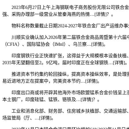
2023年6月27日上午上海钢联电子商务股份无限公司铁合
强、采购办理部一级营业从管秦海燕的热情…[详情]？。
物料名称数量截止日期2024-2027年铁合金厂出产运维办事外包项目
川顺实业确认加入2026年第二届铁合金商品周暨第十六届
（CFIA）、国际锰协会（IMnI）、乌兰察…[详情]。
印度钢铁行业正快速扩张，这得益于大规模根本设备扶植、不
2035年无望翻倍至2。9亿吨，届时印度正在全球钢铁…[详情]
推进资本节约集约轮回操纵，提高资本操纵效率，是处理我
易近进地方正在提案中，完美资本节约…[详情]。
印度出口商或将开辟其他海外市场欧盟锰系合金价钱呈上涨
本土钢厂，印度硅锰、锰铁、铬铁及…[详情]？。
工业和消息化部、财务部、住房城乡扶植部、交通运输部、
场监管局（厅、…[详情]。