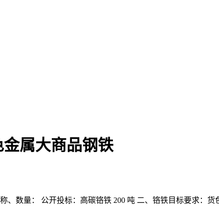
色金属大商品钢铁
： 公开投标：高碳铬铁 200 吨 二、铬铁目标要求：货色名称手