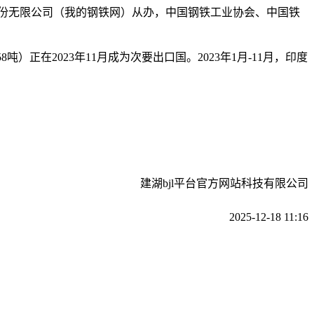
份无限公司（我的钢铁网）从办，中国钢铁工业协会、中国铁
8吨）正在2023年11月成为次要出口国。2023年1月-11月，印度
建湖bjl平台官方网站科技有限公司
2025-12-18 11:16