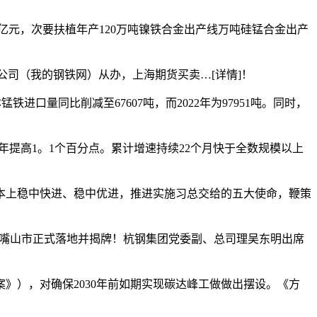
亿元，次要扶植年产120万吨镍铁合金出产线万吨硅锰合金出产
限公司（我的钢铁网）从办，上海期货买卖…[详情]！
本锰铁进口量同比削减至67607吨，而2022年为97951吨。同时，
年提高1。1个百分点。累计增速持续22个月快于全数规模以上
上稳中快进、稳中优进，推进实施习总交给的五大使命，鞭策
石嘴山市正式落地并揭牌！杭钢集团党委副、总司理吴东明出席
），对确保2030年前如期实现碳达峰工做做出摆设。《方