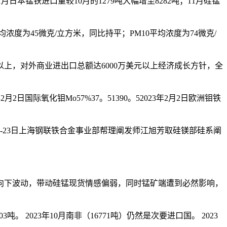
1月日本锰铁进口量较10月的1279吨大幅增至8282吨；11月硅锰
度为45微克/立方米，同比持平；PM10平均浓度为74微克/
以上，对外商业进出口总额达6000万美元以上经济成长方针，全
2日国际氧化钼Mo57%37。51390。52023年2月2日欧洲钼铁
-23日上海钢联铁合金事业部帮理阐发师江旭芳取硅镁部硅系阐
下波动，带动硅锰现货情感偏弱，同时锰矿端遭到必然影响，
。 2023年10月南非（16771吨）仍然是次要进口国。 2023