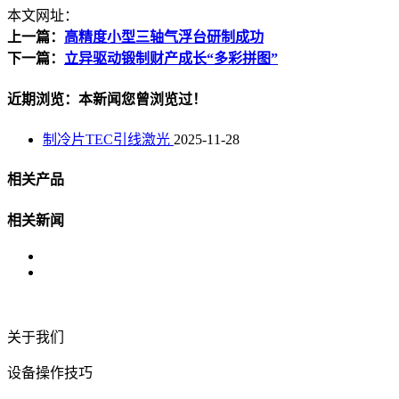
本文网址：
上一篇：
高精度小型三轴气浮台研制成功
下一篇：
立异驱动锻制财产成长“多彩拼图”
近期浏览：本新闻您曾浏览过！
制冷片TEC引线激光
2025-11-28
相关产品
相关新闻
关于我们
设备操作技巧