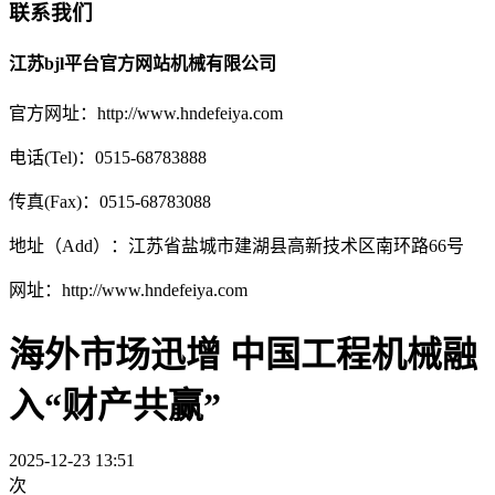
联系我们
江苏bjl平台官方网站机械有限公司
官方网址：http://www.hndefeiya.com
电话(Tel)：0515-68783888
传真(Fax)：0515-68783088
地址（Add）：江苏省盐城市建湖县高新技术区南环路66号
网址：http://www.hndefeiya.com
海外市场迅增 中国工程机械融
入“财产共赢”
2025-12-23 13:51
次