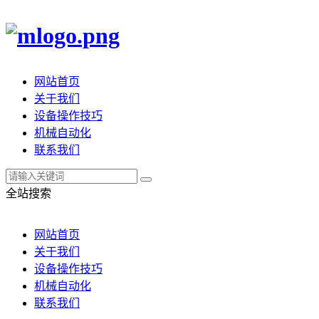
网站首页
关于我们
设备操作技巧
机械自动化
联系我们
全站搜索
网站首页
关于我们
设备操作技巧
机械自动化
联系我们