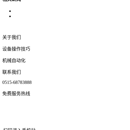
关于我们
设备操作技巧
机械自动化
联系我们
0515-68783888
免费服务热线