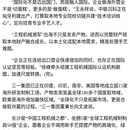
“国际化不是迈出国门，而是融入国际。企业做海外营业
不是‘切蛋糕’，更多的是‘做蛋糕’。”王永祥说，中联沉科正在
匈牙利建出产，打算取本地专业院校切磋共建“技术培训核
心”，定向培育专业手艺人才。
“工程机械湘军”出海不只是发卖产物，进而以完整财产链
取本地财产融合成长，以本土化适配本地需求，精准处理手艺
难题。
“企业正在连结出口营业快速增加的同时，也存正在国际
认证坚苦等短板。”徐峰牵头组建工程机械国际认证机构联
盟，加速尺度转换。(完)。
三一集团已正在印度、印尼、南非、美国等地成立超15家
海外研发制制工场，产物发卖笼盖全球180多个国度取地域，
欧美是海外增加最快区域。“全球化不只是拓展市场，更是合
做取共赢的过程。”三一集团董事长向文波说。
长沙是“中国工程机械之都”，坐拥5家“全球工程机械制制
商50强”企业。跟着企业不竭用新手艺提拔产物的高端化、绿