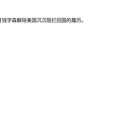
0月钱学森解除美国沉沉阻拦回国的履历。