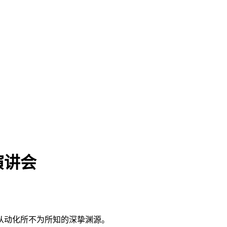
演讲会
动化所不为所知的深挚渊源。