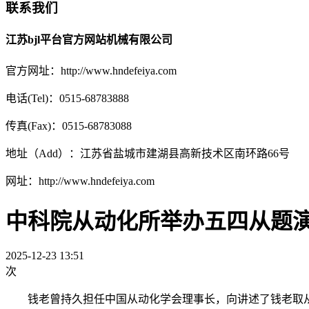
联系我们
江苏bjl平台官方网站机械有限公司
官方网址：http://www.hndefeiya.com
电话(Tel)：0515-68783888
传真(Fax)：0515-68783088
地址（Add）：江苏省盐城市建湖县高新技术区南环路66号
网址：http://www.hndefeiya.com
中科院从动化所举办五四从题
2025-12-23 13:51
次
钱老曾持久担任中国从动化学会理事长，向讲述了钱老取从