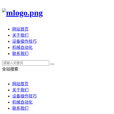
网站首页
关于我们
设备操作技巧
机械自动化
联系我们
全站搜索
网站首页
关于我们
设备操作技巧
机械自动化
联系我们