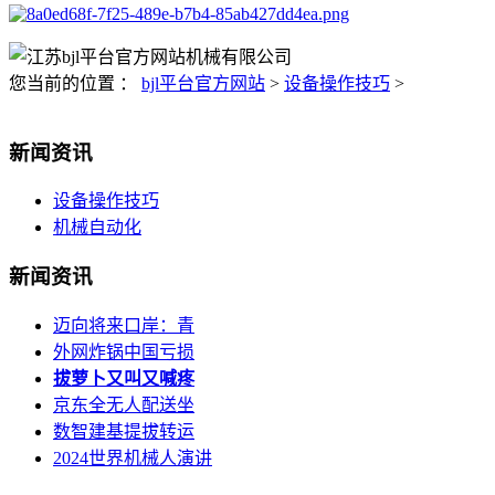
您当前的位置 ：
bjl平台官方网站
>
设备操作技巧
>
新闻资讯
设备操作技巧
机械自动化
新闻资讯
迈向将来口岸：青
外网炸锅中国亏损
拔萝卜又叫又喊疼
京东全无人配送坐
数智建基提拔转运
2024世界机械人演讲