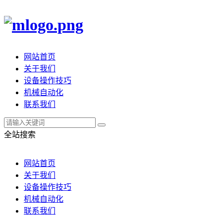
网站首页
关于我们
设备操作技巧
机械自动化
联系我们
全站搜索
网站首页
关于我们
设备操作技巧
机械自动化
联系我们