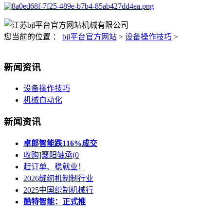
您当前的位置 ：
bjl平台官方网站
>
设备操作技巧
>
新闻资讯
设备操作技巧
机械自动化
新闻资讯
卓郎智能跌116%成交
收购]襄阳轴承(0
赶订单、稳就业！
2026缝纫机制制行业
2025中国织制机械行
酷特智能：正式推