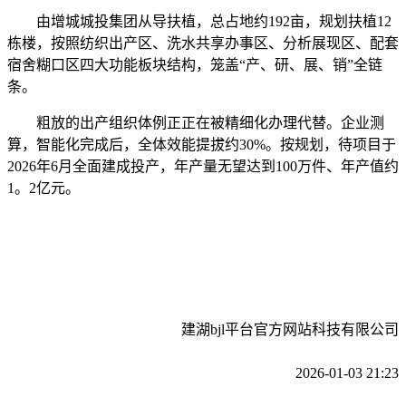
由增城城投集团从导扶植，总占地约192亩，规划扶植12
栋楼，按照纺织出产区、洗水共享办事区、分析展现区、配套
宿舍糊口区四大功能板块结构，笼盖“产、研、展、销”全链
条。
粗放的出产组织体例正正在被精细化办理代替。企业测
算，智能化完成后，全体效能提拔约30%。按规划，待项目于
2026年6月全面建成投产，年产量无望达到100万件、年产值约
1。2亿元。
建湖bjl平台官方网站科技有限公司
2026-01-03 21:23