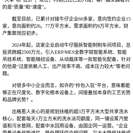
的是“质量”和“速度”。
截至目前，已累计对接牛仔企业60多家，意向签约企业15
家，意向面积约26。77万平方米，需求面积约8万平方米，财
产集聚效应初步。
2024年起，这家企业启动牛仔服拆智能制制车间项目，总
投资跨越2500万元，引入ERP/MES全数字链智能系统、智能
吊挂系统、智能缝纫设备、从动裁床等一批智能化配备，针对
的恰是“过度依赖人工、出产效率不高、成本压力较大”等老问
题。
对很多中小企业而言，如许的“拎包入驻”平台，意味着能
够正在尺度化、数字化根本设备上，间接叠加本身的工艺劣势
和品牌劣势？。
出格惹人关心的是规划扶植的超3万平方米大型共享洗水
核心，配套每天1万立方米的洗水派司额度，同一铺设蒸汽管
道和污水管网，配套中水回用设备，由国企同一运营。“企业
带着设备就能进驻，既处理环保合规问题，又大大降低扶植成