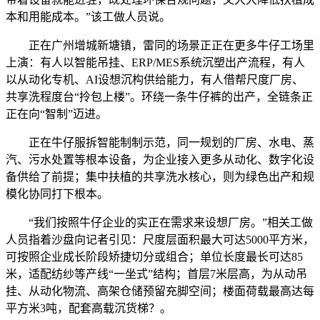
本和用能成本。”该工做人员说。
正在广州增城新塘镇，雷同的场景正正在更多牛仔工场里
上演：有人以智能吊挂、ERP/MES系统沉塑出产流程，有人
以从动化专机、AI设想沉构供给能力，有人借帮尺度厂房、
共享洗程度台“拎包上楼”。环绕一条牛仔裤的出产，全链条正
正在向“智制”迈进。
正在牛仔服拆智能制制示范，同一规划的厂房、水电、蒸
汽、污水处置等根本设备，为企业接入更多从动化、数字化设
备供给了前提；集中扶植的共享洗水核心，则为绿色出产和规
模化协同打下根本。
“我们按照牛仔企业的实正在需求来设想厂房。”相关工做
人员指着沙盘向记者引见：尺度层面积最大可达5000平方米，
可按照企业成长阶段矫捷切分或组合；单位长度最长可达85
米，适配纺纱等产线“一坐式”结构；首层7米层高，为从动吊
挂、从动化物流、高架仓储预留充脚空间；楼面荷载最高达每
平方米3吨，配套高载沉货梯？。