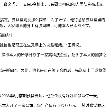
一夜之间，一支由5名博士、3名硕士构成的8人团队宣布成立。
搞定。尝试室则没那么简单：为了环保，他特意给尝试室里的
吃饭，人家都说他身上有股臭味，可他本人已浑然不觉。
断而结壮。
诚信也是现正在生意场上的决胜秘籍。”王辉说。
，操纵本人的所学开办了一家高科技企业，起头了本人的圆梦之
点采购商”。为此，他老是正在签了合同后，先送货上门或将货
008年8月前期预备算起，他至今没有好好地歇息过一天。
本人开了一家公司，每年产值有五六万万元。“其时感觉做这