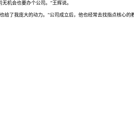
前无机会也要办个公司。”王辉说。
给了我庞大的动力。”公司成立后，他也经常去找指点核心的