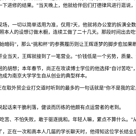
下进修的结果。”当天晚上，他就给伴侣们打德律风进行逛说，
，一切以简单适用为准，仅用7天，他就将办公室的拆潢全数
按照本人的设想订做木橱，连续工做了二十几天。那段时间出去
暗码”，那么“挑和杯”的参赛履历则让王辉逐梦的脚步愈加果
当天，王辉就接到了一笔营业。“价钱低是一个劣势，质量、
胡想；本年春节，尚正在攻读博士学位的他选择“自讨苦吃”
他成为南京大学学生自从创业的典型样本。
在取外贸企业打交道时听到的最多的一句话就是“你不是我的定
起话来干脆利落，健谈而历练的他颇有点运营者的老到。
、不怕失败，敢于驱逐挑和。年轻人嘛，累点不算什么。”从2
正在一次和高本人几届的学长聊天时，他得知这位学长结业后