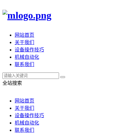
网站首页
关于我们
设备操作技巧
机械自动化
联系我们
全站搜索
网站首页
关于我们
设备操作技巧
机械自动化
联系我们