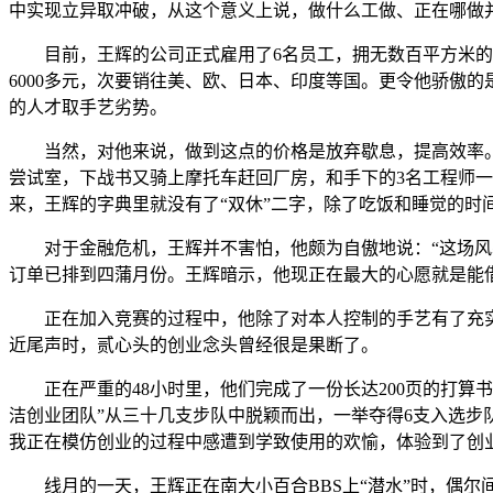
中实现立异取冲破，从这个意义上说，做什么工做、正在哪做
目前，王辉的公司正式雇用了6名员工，拥无数百平方米的研
6000多元，次要销往美、欧、日本、印度等国。更令他骄傲
的人才取手艺劣势。
当然，对他来说，做到这点的价格是放弃歇息，提高效率。他
尝试室，下战书又骑上摩托车赶回厂房，和手下的3名工程师
来，王辉的字典里就没有了“双休”二字，除了吃饭和睡觉的时
对于金融危机，王辉并不害怕，他颇为自傲地说：“这场风暴
订单已排到四蒲月份。王辉暗示，他现正在最大的心愿就是能
正在加入竞赛的过程中，他除了对本人控制的手艺有了充实
近尾声时，贰心头的创业念头曾经很是果断了。
正在严重的48小时里，他们完成了一份长达200页的打算
洁创业团队”从三十几支步队中脱颖而出，一举夺得6支入选步
我正在模仿创业的过程中感遭到学致使用的欢愉，体验到了创
线月的一天，王辉正在南大小百合BBS上“潜水”时，偶尔间