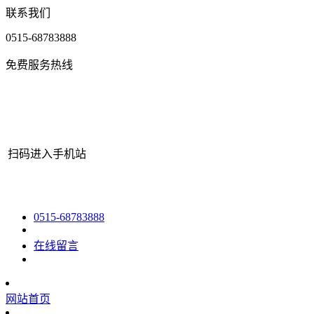
联系我们
0515-68783888
免费服务热线
扫码进入手机站
网站地图
|
|
XML
|
© 2022 Copyright
江苏bjl平台官方网站机械有限
0515-68783888
在线留言
网站首页