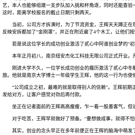
艺，本人也能够组建一支步队加入挑和杯角逐，同时还能查验一
这时，距离学校报名的截止日期只剩两天。
当初，公司方才拆潢时，为了节流资金，王辉天天蹲正在现场
反映安拆都加了“金刚罩”，并正在附近雇了4个木工，让他们
若是说这位学长的成功创业激活了贰心中阿谁创业梦的“初始
本年正月初八，南京纽安杰化工科技无限公司正式开业。开业
刚进大学不久，一位学长成功创业的履历激活了贰心中冬眠的
旅。他就是南京大学博士一年级学生王辉，他的这一行为也使
“公司成立之初，最难的就是取得别人的信赖”。王辉前期正
发给对方，让客户感觉对劲后再付款。
坐正在记者面前的王辉高高瘦瘦，乍一看一股墨客气，但说
对于吃苦，王辉早就做好了预备。“要想做成事，就得不怕吃苦
其实，创业的念头早正在多年前便正在王辉的脑海中萌发了，