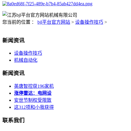
您当前的位置 ：
bjl平台官方网站
>
设备操作技巧
>
新闻资讯
设备操作技巧
机械自动化
新闻资讯
英唐智控获196家机
涨停雷达：电网设
安世节制权受限致
这312项和小我获得
联系我们