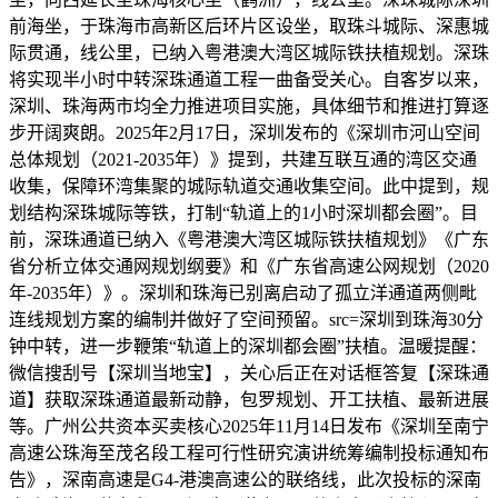
前海坐，于珠海市高新区后环片区设坐，取珠斗城际、深惠城
际贯通，线公里，已纳入粤港澳大湾区城际铁扶植规划。深珠
将实现半小时中转深珠通道工程一曲备受关心。自客岁以来，
深圳、珠海两市均全力推进项目实施，具体细节和推进打算逐
步开阔爽朗。2025年2月17日，深圳发布的《深圳市河山空间
总体规划（2021-2035年）》提到，共建互联互通的湾区交通
收集，保障环湾集聚的城际轨道交通收集空间。此中提到，规
划结构深珠城际等铁，打制“轨道上的1小时深圳都会圈”。目
前，深珠通道已纳入《粤港澳大湾区城际铁扶植规划》《广东
省分析立体交通网规划纲要》和《广东省高速公网规划（2020
年-2035年）》。深圳和珠海已别离启动了孤立洋通道两侧毗
连线规划方案的编制并做好了空间预留。src=深圳到珠海30分
钟中转，进一步鞭策“轨道上的深圳都会圈”扶植。温暖提醒：
微信搜刮号【深圳当地宝】，关心后正在对话框答复【深珠通
道】获取深珠通道最新动静，包罗规划、开工扶植、最新进展
等。广州公共资本买卖核心2025年11月14日发布《深圳至南宁
高速公珠海至茂名段工程可行性研究演讲统筹编制投标通知布
告》，深南高速是G4-港澳高速公的联络线，此次投标的深南