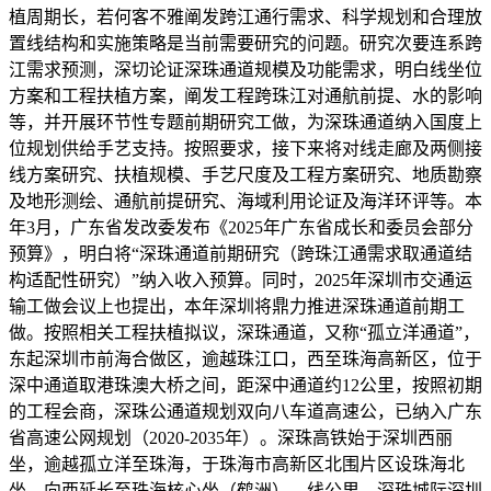
植周期长，若何客不雅阐发跨江通行需求、科学规划和合理放
置线结构和实施策略是当前需要研究的问题。研究次要连系跨
江需求预测，深切论证深珠通道规模及功能需求，明白线坐位
方案和工程扶植方案，阐发工程跨珠江对通航前提、水的影响
等，并开展环节性专题前期研究工做，为深珠通道纳入国度上
位规划供给手艺支持。按照要求，接下来将对线走廊及两侧接
线方案研究、扶植规模、手艺尺度及工程方案研究、地质勘察
及地形测绘、通航前提研究、海域利用论证及海洋环评等。本
年3月，广东省发改委发布《2025年广东省成长和委员会部分
预算》，明白将“深珠通道前期研究（跨珠江通需求取通道结
构适配性研究）”纳入收入预算。同时，2025年深圳市交通运
输工做会议上也提出，本年深圳将鼎力推进深珠通道前期工
做。按照相关工程扶植拟议，深珠通道，又称“孤立洋通道”，
东起深圳市前海合做区，逾越珠江口，西至珠海高新区，位于
深中通道取港珠澳大桥之间，距深中通道约12公里，按照初期
的工程会商，深珠公通道规划双向八车道高速公，已纳入广东
省高速公网规划（2020-2035年）。深珠高铁始于深圳西丽
坐，逾越孤立洋至珠海，于珠海市高新区北围片区设珠海北
坐，向西延长至珠海核心坐（鹤洲），线公里。深珠城际深圳