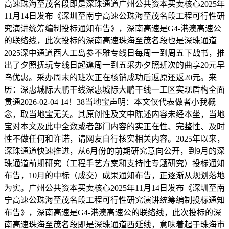
高速珠海至茂名段即是深珠通道广州公共资本买卖核心2025年
11月14日发布《深圳至南宁高速公珠海至茂名段工程可行性研
究演讲统筹编制投标通知布告》，深南高速是G4-港澳高速公
的联络线，此次投标的深南高速珠海至茂名段也是深珠通道
2025深中通道西人工岛参不雅专线日每周一到周五下战书，推
出了夕照抚玩专线日起逢周一到五采办夕照班次的曲享20元早
鸟优惠。采办周末的班次正在核销成功后返原还返20元。来
历：深惠城际大鹏干线深惠城际大鹏干线一工区实现盾构全面
贯通2026-02-04 14！38当地宝声明：本文仅代表做者小我概
念，取当地宝无关。其原创性及文中陈述内容未经本坐，当地
宝对本文及此中全数或者部门内容的实正在性、完整性、及时
性不做任何和许诺，请网友自行核实相关内容。2025年以来，
深珠通道快速推进，从6月份的前期研究意向公开，到9月的深
珠通道前期研究（工程手艺方案和支持性专题研究）投标通知
布告，10月的中标（成交）成果通知布告，正逐渐从规划落地
为实。广州公共资本买卖核心2025年11月14日发布《深圳至南
宁高速公珠海至茂名段工程可行性研究演讲统筹编制投标通知
布告》，深南高速是G4-港澳高速公的联络线，此次投标的深
南高速珠海至茂名段即是深珠通道西延线，意味着起于珠海市