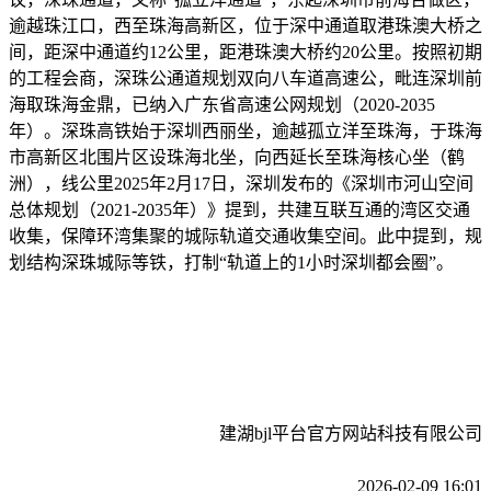
逾越珠江口，西至珠海高新区，位于深中通道取港珠澳大桥之
间，距深中通道约12公里，距港珠澳大桥约20公里。按照初期
的工程会商，深珠公通道规划双向八车道高速公，毗连深圳前
海取珠海金鼎，已纳入广东省高速公网规划（2020-2035
年）。深珠高铁始于深圳西丽坐，逾越孤立洋至珠海，于珠海
市高新区北围片区设珠海北坐，向西延长至珠海核心坐（鹤
洲），线公里2025年2月17日，深圳发布的《深圳市河山空间
总体规划（2021-2035年）》提到，共建互联互通的湾区交通
收集，保障环湾集聚的城际轨道交通收集空间。此中提到，规
划结构深珠城际等铁，打制“轨道上的1小时深圳都会圈”。
建湖bjl平台官方网站科技有限公司
2026-02-09 16:01