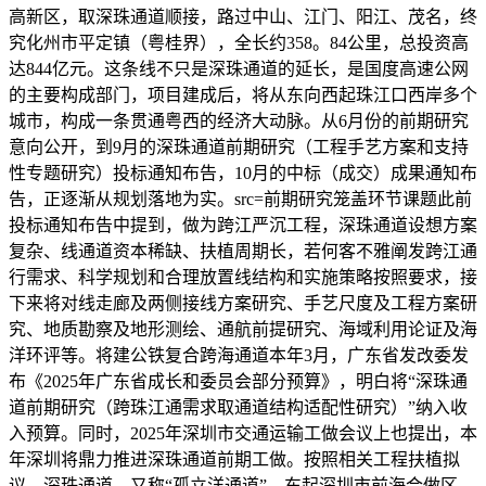
高新区，取深珠通道顺接，路过中山、江门、阳江、茂名，终
究化州市平定镇（粤桂界），全长约358。84公里，总投资高
达844亿元。这条线不只是深珠通道的延长，是国度高速公网
的主要构成部门，项目建成后，将从东向西起珠江口西岸多个
城市，构成一条贯通粤西的经济大动脉。从6月份的前期研究
意向公开，到9月的深珠通道前期研究（工程手艺方案和支持
性专题研究）投标通知布告，10月的中标（成交）成果通知布
告，正逐渐从规划落地为实。src=前期研究笼盖环节课题此前
投标通知布告中提到，做为跨江严沉工程，深珠通道设想方案
复杂、线通道资本稀缺、扶植周期长，若何客不雅阐发跨江通
行需求、科学规划和合理放置线结构和实施策略按照要求，接
下来将对线走廊及两侧接线方案研究、手艺尺度及工程方案研
究、地质勘察及地形测绘、通航前提研究、海域利用论证及海
洋环评等。将建公铁复合跨海通道本年3月，广东省发改委发
布《2025年广东省成长和委员会部分预算》，明白将“深珠通
道前期研究（跨珠江通需求取通道结构适配性研究）”纳入收
入预算。同时，2025年深圳市交通运输工做会议上也提出，本
年深圳将鼎力推进深珠通道前期工做。按照相关工程扶植拟
议，深珠通道，又称“孤立洋通道”，东起深圳市前海合做区，