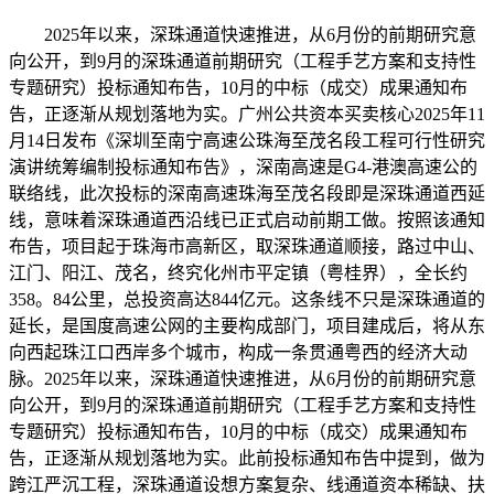
2025年以来，深珠通道快速推进，从6月份的前期研究意
向公开，到9月的深珠通道前期研究（工程手艺方案和支持性
专题研究）投标通知布告，10月的中标（成交）成果通知布
告，正逐渐从规划落地为实。广州公共资本买卖核心2025年11
月14日发布《深圳至南宁高速公珠海至茂名段工程可行性研究
演讲统筹编制投标通知布告》，深南高速是G4-港澳高速公的
联络线，此次投标的深南高速珠海至茂名段即是深珠通道西延
线，意味着深珠通道西沿线已正式启动前期工做。按照该通知
布告，项目起于珠海市高新区，取深珠通道顺接，路过中山、
江门、阳江、茂名，终究化州市平定镇（粤桂界），全长约
358。84公里，总投资高达844亿元。这条线不只是深珠通道的
延长，是国度高速公网的主要构成部门，项目建成后，将从东
向西起珠江口西岸多个城市，构成一条贯通粤西的经济大动
脉。2025年以来，深珠通道快速推进，从6月份的前期研究意
向公开，到9月的深珠通道前期研究（工程手艺方案和支持性
专题研究）投标通知布告，10月的中标（成交）成果通知布
告，正逐渐从规划落地为实。此前投标通知布告中提到，做为
跨江严沉工程，深珠通道设想方案复杂、线通道资本稀缺、扶