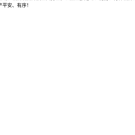
产平安、有序！