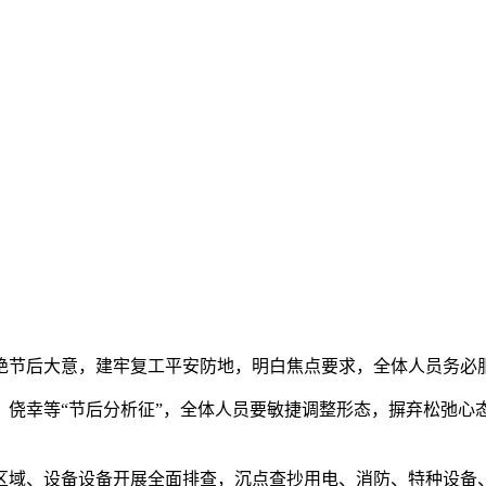
节后大意，建牢复工平安防地，明白焦点要求，全体人员务必
幸等“节后分析征”，全体人员要敏捷调整形态，摒弃松弛心
域、设备设备开展全面排查，沉点查抄用电、消防、特种设备、