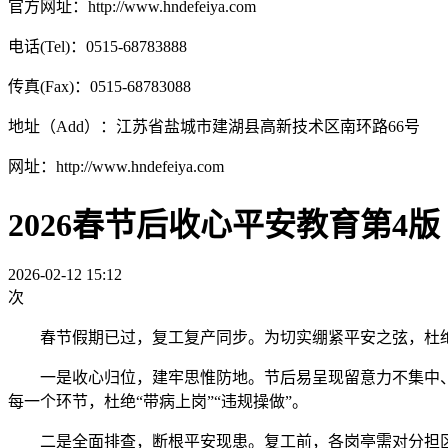
官方网址：http://www.hndefeiya.com
电话(Tel)：0515-68783888
传真(Fax)：0515-68783088
地址（Add）：江苏省盐城市建湖县高新技术区南环路66号
网址：http://www.hndefeiya.com
2026春节后收心平安教育第4版
2026-02-12 15:12
次
春节假期已过，复工复产同步。为切实绷紧平安之弦，杜绝
一是收心归位，建牢思惟防地。节后易呈现留意力不集中、侥
每一个环节，杜绝“带病上岗”“违规操做”。
二是全面排查，断根平安现患。复工前，各岗亭需对分担区