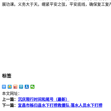
展功课。义务大于天。绷紧平安之弦，平安底线，确保复工复
标签
本文网址：
上一篇：
沉庆限行时间和尾号（最新）
下一篇：
宜昌市秭归县水下打捞救援队-落水人员水下打捞