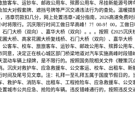
旅旅客车、运钞车、邮政公用车、殡葬公用车、吊挂新能源号牌车
将会加大对假套牌、遮挡号牌等严沉交通违法行为的查处。温暖提醒
，违章罚款扣几分，网上处置违章+减分指南，2026高速免费
。5小时将限行。沉庆限行时间工做日早高峰！7！00-9！00，工做日
石门大桥（双向）、嘉华大桥（双向）。。。按照《2025沉
花圃大桥、高家花圃大桥复线桥、石门大桥（双向）、嘉华大桥
、公客车、校车、旅旅客车、运钞车、邮政公用车、殡葬公用车、
市同意，决定正在核心城区部门桥梁地道对汽车实施高峰时段错
行。沉庆混动车辆上绿牌，是不限行的。按照国务院相关文件《鞭策沉点
消。沉庆对救护车、应急救援车、公交客运、校车、出租车、新
行时间及尾号见文章。注：礼拜一至礼拜五属于国度节假日的，
车、救护车、消防车、出租车、工程抢险车、应急救援车、公交
处置城市公共应急、抢险的车辆。违反错峰通行的，按照违反交通