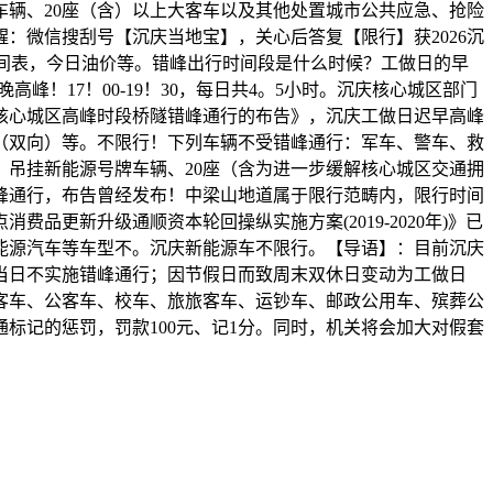
辆、20座（含）以上大客车以及其他处置城市公共应急、抢险
：微信搜刮号【沉庆当地宝】，关心后答复【限行】获2026沉
时间表，今日油价等。错峰出行时间段是什么时候？工做日的早
晚高峰！17！00-19！30，每日共4。5小时。沉庆核心城区部门
庆核心城区高峰时段桥隧错峰通行的布告》，沉庆工做日迟早高峰
（双向）等。不限行！下列车辆不受错峰通行：军车、警车、救
吊挂新能源号牌车辆、20座（含为进一步缓解核心城区交通拥
峰通行，布告曾经发布！中梁山地道属于限行范畴内，限行时间
消费品更新升级通顺资本轮回操纵实施方案(2019-2020年)》已
能源汽车等车型不。沉庆新能源车不限行。【导语】：目前沉庆
当日不实施错峰通行；因节假日而致周末双休日变动为工做日
客车、公客车、校车、旅旅客车、运钞车、邮政公用车、殡葬公
标记的惩罚，罚款100元、记1分。同时，机关将会加大对假套