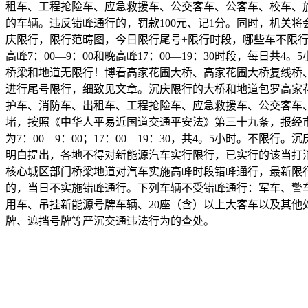
租车、工程抢险车、应急救援车、公交客车、公客车、校车、
的车辆。违反错峰通行的，罚款100元、记1分。同时，机关
庆限行，限行范畴图，今日限行尾号+限行时段，哪些车不限行
高峰7：00—9：00和晚高峰17：00—19：30时段，每日共4
桥梁和地道无限行！博看高家花圃大桥、高家花圃大桥复线桥、
进行尾号限行，细致见文章。沉庆限行的大桥和地道包罗高家
护车、消防车、出租车、工程抢险车、应急救援车、公交客车
堵，按照《中华人平易近国道交通平安法》第三十九条，报经
为7：00—9：00；17：00—19：30，共4。5小时。不限
明白提出，各地不得对新能源汽车实行限行，已实行的该当打
核心城区部门桥梁地道对汽车实施高峰时段错峰通行，最新限
的，当日不实施错峰通行。下列车辆不受错峰通行：军车、警
用车、吊挂新能源号牌车辆、20座（含）以上大客车以及其他
牌、遮挡号牌等严沉交通违法行为的查处。