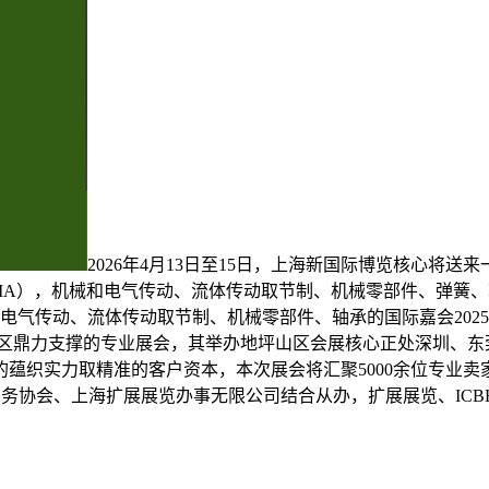
2026年4月13日至15日，上海新国际博览核心将
SIA），机械和电气传动、流体传动取节制、机械零部件、弹簧、轴承
械和电气传动、流体传动取节制、机械零部件、轴承的国际嘉会20
山区鼎力支撑的专业展会，其举办地坪山区会展核心正处深圳、东
织实力取精准的客户资本，本次展会将汇聚5000余位专业卖家，
商务协会、上海扩展展览办事无限公司结合从办，扩展展览、ICBE跨