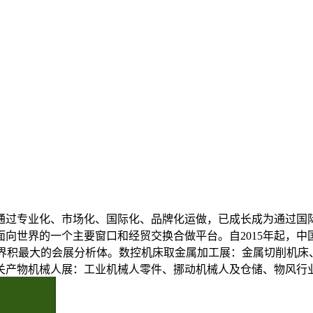
通过专业化、市场化、国际化、品牌化运做，已成长成为通过国际
向世界的一个主要窗口和经贸交换合做平台。自2015年起，
世界积最大的会展分析体。数控机床取金属加工展：金属切削机床
关产物机械人展：工业机械人零件、挪动机械人及仓储、物风行