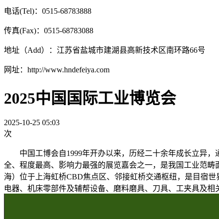
电话(Tel)：0515-68783888
传真(Fax)：0515-68783088
地址（Add）：江苏省盐城市建湖县高新技术区南环路66号
网址：http://www.hndefeiya.com
2025中国国际工业博览会
2025-10-25 05:03
次
中国工博会自1999年开办以来，历经二十余年成长立异，
全、程度最高、影响力最强的展览嘉会之一，是我国工业范畴面
海）位于上海虹桥CBD焦点区、邻接虹桥交通枢纽，是目宿
电器、机床零部件及辅帮设备、磨料磨具、刀具、工夹具及相