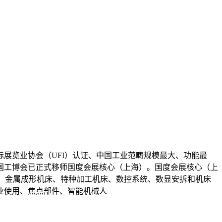
展览业协会（UFI）认证、中国工业范畴规模最大、功能最
中国工博会已正式移师国度会展核心（上海）。国度会展核心（上
、金属成形机床、特种加工机床、数控系统、数显安拆和机床
业使用、焦点部件、智能机械人