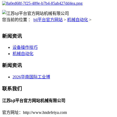
您当前的位置 ：
bjl平台官方网站
>
机械自动化
>
新闻资讯
设备操作技巧
机械自动化
新闻资讯
2026华南国际工业博
联系我们
江苏bjl平台官方网站机械有限公司
官方网址：http://www.hndefeiya.com