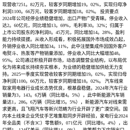
现营收7251。82万元，较客岁同期增加19。02%，实现归母净
利润1100。66万元，较客岁同期增加18。02%。 投资要点
2024年公司经停业绩稳健增加，出口产物广受青睐。停业收入
达2。60亿元，同比增加13。69%，毛利率30。32%；归属于
上市公司股东的净利润0。45万元，同比增加14。28%，盈利
能力持续提拔。从收入形成看，积极拓展国外市场成效凸起，
外销停业收入同比增加34。11%，此中注塑集成件因国外客户
电熨斗、热泵等产物销量添加，停业收入同比大幅增加48。
95%。公司通过积极开辟市场，动态调整营业结构，以布局优
化为将来成长持续夯实根本，为业绩的稳健增加供给无力支
持。2025一季度实现营收较客岁同期增加19。02%，实现归母
净利润1100。66万元，较客岁同期增加18。02%。 汽车线束
取家用电器行业成长态势优良，根基盘稳健。2024年汽车行业
销量为3，143。6万辆（同比增4。5%），此中新能源汽车销
量达1，286。6万辆（同比增35。5%），新能源汽车对线束需
求更高，且飞翔汽车等新兴范畴为行业开辟了更广漠空间。国
内本土线束企业凭仗手艺堆集取同步开辟经验，家电行业2024
年全品类（不含3C）零售额9，071亿元（同比增6。4%），出
口额1，124亿美元（同比增14。0%），政策帮力下内销出口