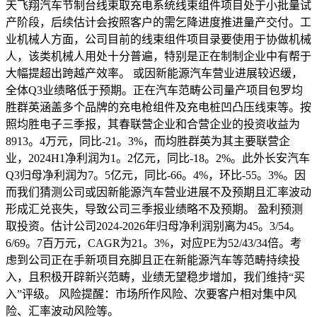
天飞翔汽车节制台线束取充电系统线束组件项目处于小批量试
产阶段，后续估计会按照客户的需乞降进度推进量产交付。工
业机械人方面，公司目前的线束组件项目录要使用于协做机械
人，该类机械人用处十分普遍，特别是正在制制企业中有帮于
大幅提超出跨越产效率。 或因新能源汽车营业进展较迟缓，
全体Q3业绩略低于预期。正在汽车范畴公司量产项目包罗均
胜群英涵盖多个品牌的充电枪组件及充电桩凹凸压线束等。按
照均胜电子三季报，其春联营企业和合营企业的投资收益为
8913。4万元，同比-21。3%，而均胜群英为其主要联营企
业，2024H1净利润为1。2亿元，同比-18。2%。此外长安汽车
Q3归母净利润为7。5亿元，同比-66。4%，环比-55。3%。因
而我们猜测公司或因新能源汽车营业进展不及预期且汇率波动
形成汇兑丧失，导致公司三季报业绩略不及预期。 盈利预测
取投资。估计公司2024-2026年归母净利润别离为45。3/54。
6/69。7百万元，CAGR为21。3%，对应PE为52/43/34倍。考
虑到公司正在手新项目充脚且正在新能源汽车等范畴持续投
入，且积极开辟新兴范畴，业绩无望稳步增加，我们维持“买
入”评级。 风险提醒：市场所作风险、次要客户相对集中风
险、汇率波动风险等。