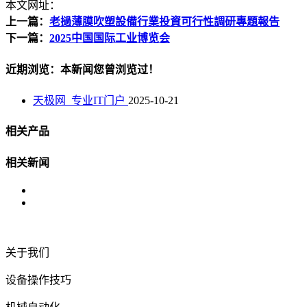
本文网址：
上一篇：
老撾薄膜吹塑設備行業投資可行性調研專題報告
下一篇：
2025中国国际工业博览会
近期浏览：本新闻您曾浏览过！
天极网_专业IT门户
2025-10-21
相关产品
相关新闻
关于我们
设备操作技巧