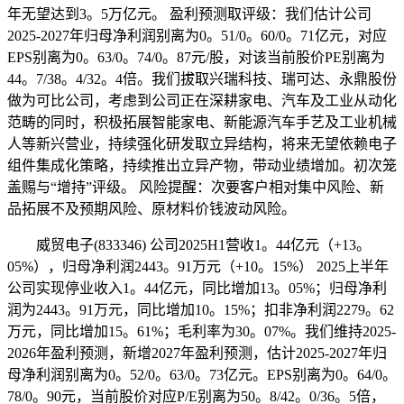
年无望达到3。5万亿元。 盈利预测取评级：我们估计公司
2025-2027年归母净利润别离为0。51/0。60/0。71亿元，对应
EPS别离为0。63/0。74/0。87元/股，对该当前股价PE别离为
44。7/38。4/32。4倍。我们拔取兴瑞科技、瑞可达、永鼎股份
做为可比公司，考虑到公司正在深耕家电、汽车及工业从动化
范畴的同时，积极拓展智能家电、新能源汽车手艺及工业机械
人等新兴营业，持续强化研发取立异结构，将来无望依赖电子
组件集成化策略，持续推出立异产物，带动业绩增加。初次笼
盖赐与“增持”评级。 风险提醒：次要客户相对集中风险、新
品拓展不及预期风险、原材料价钱波动风险。
威贸电子(833346) 公司2025H1营收1。44亿元（+13。
05%），归母净利润2443。91万元（+10。15%） 2025上半年
公司实现停业收入1。44亿元，同比增加13。05%；归母净利
润为2443。91万元，同比增加10。15%；扣非净利润2279。62
万元，同比增加15。61%；毛利率为30。07%。我们维持2025-
2026年盈利预测，新增2027年盈利预测，估计2025-2027年归
母净利润别离为0。52/0。63/0。73亿元。EPS别离为0。64/0。
78/0。90元，当前股价对应P/E别离为50。8/42。0/36。5倍，