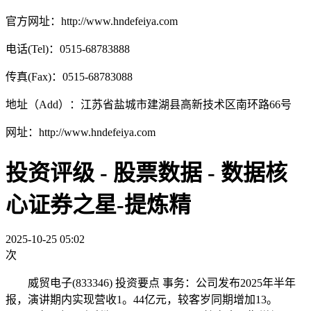
官方网址：http://www.hndefeiya.com
电话(Tel)：0515-68783888
传真(Fax)：0515-68783088
地址（Add）：江苏省盐城市建湖县高新技术区南环路66号
网址：http://www.hndefeiya.com
投资评级 - 股票数据 - 数据核
心证券之星-提炼精
2025-10-25 05:02
次
威贸电子(833346) 投资要点 事务：公司发布2025年半年
报，演讲期内实现营收1。44亿元，较客岁同期增加13。