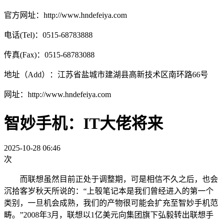
官方网址：http://www.hndefeiya.com
电话(Tel)：0515-68783888
传真(Fax)：0515-68783088
地址（Add）：江苏省盐城市建湖县高新技术区南环路66号
网址：http://www.hndefeiya.com
智妙手机：IT大佬将来
2025-10-28 06:46
次
而联想虽然目前正处于调整期，可是相信不久之后，也会
沉拾客岁秋天所说的：“上彀笔记本是我们曾经进入的第一个
类别，一旦机会成熟，我们的产物很可能会扩充至智妙手机范
畴。”2008年3月，联想以1亿美元向集团旗下弘毅转出联想手