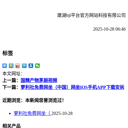
建湖bjl平台官方网站科技有限公司
2025-10-28 06:46
标签
本文网址：
上一篇：
国精产物茅厕视频
下一篇：
萝利社免费网坐（中国）网坐IOS手机APP下载安拆
近期浏览：本新闻您曾浏览过！
萝利社免费网坐（
2025-10-28
相关产品