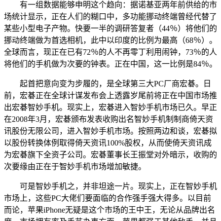
有一组数据能够申明这个趋向：据诺基亚两年前供给的市
场统计显示，正在人们的糊口中，多功能挪动终端曾经代替了
某些小型电子产物。快要一半的调研答复者（44％）将他们的
挪动终端做为首选相机，此中以印度的比例为最高（68％）。
全球而言，现正在已有72％的人不再零丁利用闹钟，73％的人
将他们的手机做为次要的钟表。正在中国，这一比例是84％。
起首把意向变为步履的，是全球第三大PC厂商宏碁。日
前，宏碁正在全球计谋发布会上透露岁尾前将正在中国市场推
出宏碁智妙手机。现实上，宏碁进入智妙手机市场已久。早正
在2008年3月，宏碁颁布发表收购出名智妙手机制制商倚天资
讯股份无限公司，进入智妙手机市场。按照两边和谈，宏碁拟
以股份转换体例取得倚天资讯100%股权，从而使倚天资讯成
为宏碁旗下全资子公司。宏碁董事长王振堂对外暗示，收购的
次要缘由正在于智妙手机市场增加敏捷。
可是智妙手机之，并非坦途一片。现实上，正在智妙手机
市场上，这些PC大佬们要面临的合作强手强大得多。以目前
而论，苹果iPhone无疑是这个市场的王中王，无论从品牌出名