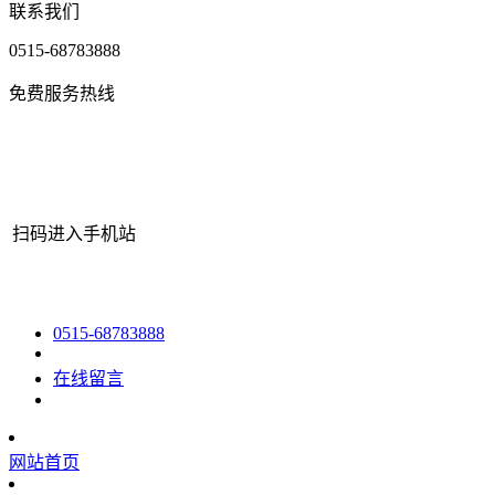
联系我们
0515-68783888
免费服务热线
扫码进入手机站
网站地图
|
|
XML
|
© 2022 Copyright
江苏bjl平台官方网站机械有限
0515-68783888
在线留言
网站首页