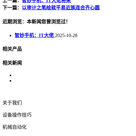
上一篇：
智妙手机：IT大佬将来
下一篇：
以审计之笔绘就平易近族连合齐心圆
近期浏览：本新闻您曾浏览过！
智妙手机：IT大佬
2025-10-28
相关产品
相关新闻
关于我们
设备操作技巧
机械自动化