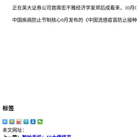
正在英大证券公司首席宏不雅经济学家郑后成看来，10月CP
中国疾病防止节制核心9月发布的《中国流感疫苗防止接种手艺
标签
本文网址：