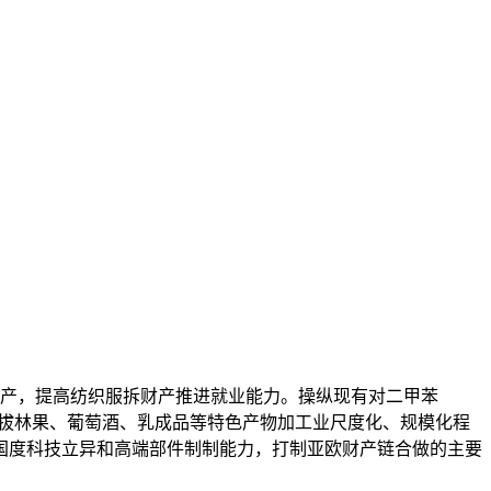
产，提高纺织服拆财产推进就业能力。操纵现有对二甲苯
提拔林果、葡萄酒、乳成品等特色产物加工业尺度化、规模化程
国度科技立异和高端部件制制能力，打制亚欧财产链合做的主要