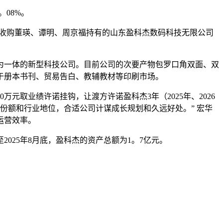
。08%。
亿元收购董瑛、谭明、周京福持有的山东盈科杰数码科技无限公司
事为一体的新型科技公司。目前公司的次要产物包罗口角双面、双
于册本书刊、贸易告白、教辅教材等印刷市场。
元取业绩许诺挂钩，让渡方许诺盈科杰3年（2025年、2026
份额和行业地位，合适公司计谋成长规划和久远好处。” 宏华
运营效率。
至2025年8月底，盈科杰的资产总额为1。7亿元。