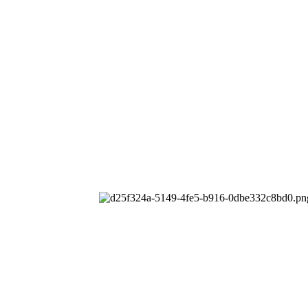
公司
All rights reserved.