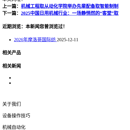
上一篇：
机械工程取从动化学院举办先辈配备取智能制制
下一篇：
2025中国日用机械行业：一场静悄然的“客堂”取
近期浏览：本新闻您曾浏览过！
2026年摩洛哥国际纺
2025-12-11
相关产品
相关新闻
关于我们
设备操作技巧
机械自动化