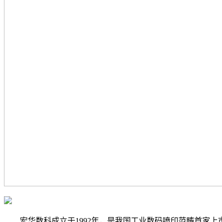
宏华数科成立于1992年，是我国工业数码喷印范畴首家上市