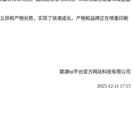
立异和产物劣势，实现了快速成长。产物和品牌正在喷墨印刷
建湖bjl平台官方网站科技有限公司
2025-12-11 17:15