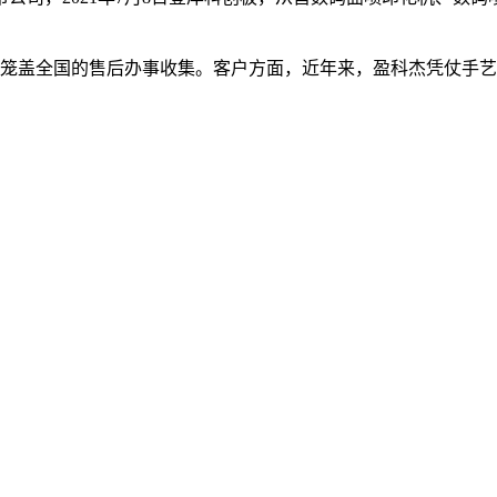
盖全国的售后办事收集。客户方面，近年来，盈科杰凭仗手艺