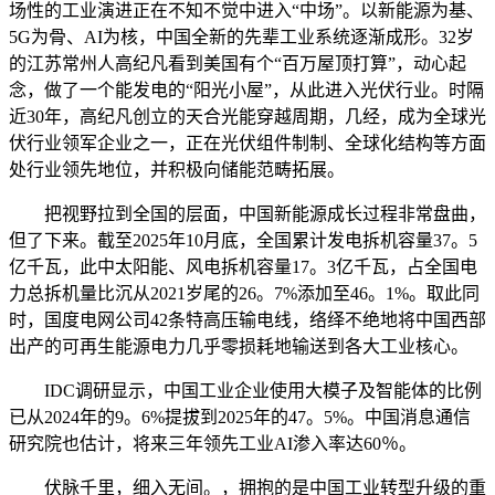
场性的工业演进正在不知不觉中进入“中场”。以新能源为基、
5G为骨、AI为核，中国全新的先辈工业系统逐渐成形。32岁
的江苏常州人高纪凡看到美国有个“百万屋顶打算”，动心起
念，做了一个能发电的“阳光小屋”，从此进入光伏行业。时隔
近30年，高纪凡创立的天合光能穿越周期，几经，成为全球光
伏行业领军企业之一，正在光伏组件制制、全球化结构等方面
处行业领先地位，并积极向储能范畴拓展。
把视野拉到全国的层面，中国新能源成长过程非常盘曲，
但了下来。截至2025年10月底，全国累计发电拆机容量37。5
亿千瓦，此中太阳能、风电拆机容量17。3亿千瓦，占全国电
力总拆机量比沉从2021岁尾的26。7%添加至46。1%。取此同
时，国度电网公司42条特高压输电线，络绎不绝地将中国西部
出产的可再生能源电力几乎零损耗地输送到各大工业核心。
IDC调研显示，中国工业企业使用大模子及智能体的比例
已从2024年的9。6%提拔到2025年的47。5%。中国消息通信
研究院也估计，将来三年领先工业AI渗入率达60％。
伏脉千里，细入无间。，拥抱的是中国工业转型升级的重