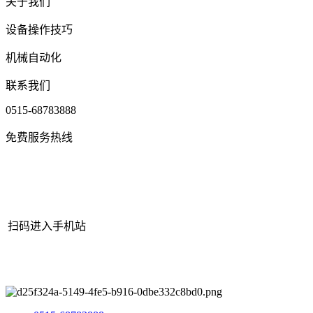
关于我们
设备操作技巧
机械自动化
联系我们
0515-68783888
免费服务热线
扫码进入手机站
网站地图
|
|
XML
|
© 2022 Copyright
江苏bjl平台官方网站机械有
限公司
All rights reserved.