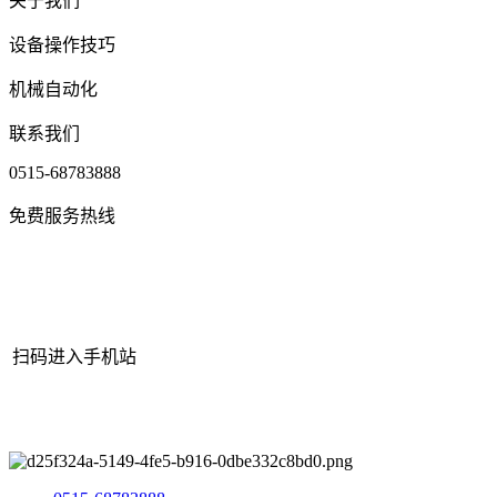
关于我们
设备操作技巧
机械自动化
联系我们
0515-68783888
免费服务热线
扫码进入手机站
网站地图
|
|
XML
|
© 2022 Copyright
江苏bjl平台官方网站机械有
限公司
All rights reserved.