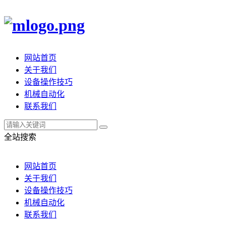
网站首页
关于我们
设备操作技巧
机械自动化
联系我们
全站搜索
网站首页
关于我们
设备操作技巧
机械自动化
联系我们