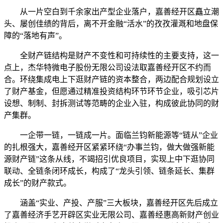
从一片空白到千余家出产型企业落户，嘉善经开区矗立潮
头、屡创佳绩的背后，离不开金融“活水”的孜孜灌溉和地盘保
障的“落地有声”。
全财产链结构是财产不变性和可持续性的主要支持，这一
点上，杰华特微电子股份无限公司设法取嘉善经开区不约而
合。环绕集成电上下逛财产链的资本整合，两边配合规划设立
了财产基金，但愿通过精准投资结构环节环节企业，吸引芯片
设想、制制、封拆测试等范畴的企业入驻，构成彼此协同的财
产集群。
一企带一链，一链成一片。面临兰钧新能源等“链从”企业
的扎根强大，嘉善经开区紧紧环绕“办事兰钧，做大做强新能
源财产链”这条从线，不竭招引优良项目，实现上中下逛协同
联动、全链条闭环成长，构成了“龙头引领、链条延长、集群
成长”的财产款式。
涵盖“实业、产投、产服”三大板块，嘉善经开区先后成立
了嘉善经济手艺开辟区实业无限公司、嘉善经惠高新财产创业