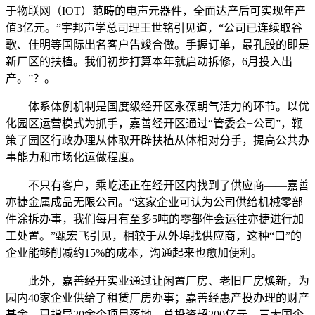
于物联网（IOT）范畴的电声元器件，全面达产后可实现年产
值3亿元。”宇邦声学总司理王世铭引见道，“公司已连续取谷
歌、佳明等国际出名客户告竣合做。手握订单，最孔殷的即是
新厂区的扶植。我们初步打算本年就启动拆修，6月投入出
产。”？。
体系体例机制是国度级经开区永葆朝气活力的环节。以优
化园区运营模式为抓手，嘉善经开区通过“管委会+公司”，鞭
策了园区行政办理从体取开辟扶植从体相对分手，提高公共办
事能力和市场化运做程度。
不只有客户，乘屹还正在经开区内找到了供应商——嘉善
亦捷金属成品无限公司。“这家企业可认为公司供给机械零部
件涂拆办事，我们每月有至多5吨的零部件会运往亦捷进行加
工处置。”甄宏飞引见，相较于从外埠找供应商，这种“口”的
企业能够削减约15%的成本，沟通起来也愈加便利。
此外，嘉善经开实业通过让闲置厂房、老旧厂房焕新，为
园内40家企业供给了租赁厂房办事；嘉善经惠产投办理的财产
基金，已指导20余个项目落地，总投资超200亿元。三大国企