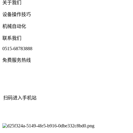
关于我们
设备操作技巧
机械自动化
联系我们
0515-68783888
免费服务热线
扫码进入手机站
网站地图
|
|
XML
|
© 2022 Copyright
江苏bjl平台官方网站机械有
限公司
All rights reserved.