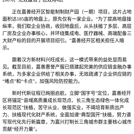
正在嘉善经开区智能制制财产园（一期）项目，这片占地
面积达185亩的地盘上，原先仅有一家企业。“为了提高地盘操
纵率，我们取企业协商，收回地盘后，从头扶植了多层、高层
厂房及企业办事核心，并环绕集成电、医疗器械、高端配备三
大财产标的目的开展项目招引。”嘉善经开区相关担任人暗
示。
跟着汉方新材料兴旺成长，这一模式带来的益处显而易
见。截至目前，嘉善惠誉产服已搭建起完美的供应链金融办事
系统，为多家企业供给了相关办事，无效疏通了企业供应链的
“堵点”和“卡点”，加强风险防控能力。
新时代新征程已绚丽启航，立脚“国字号”定位，嘉善经开
区将锚定“县域高质量成长现范点、长三角生态绿色一体化成
长现范区”扶植，苦守从业、做强实业，不竭培育新质出产
力、扶植现代化财产系统，全面加速“典型国开”扶植，努力谱
写现代化先行新篇章，为嘉兴打制长三角城市群主要核心城市
贡献“经开力量”。