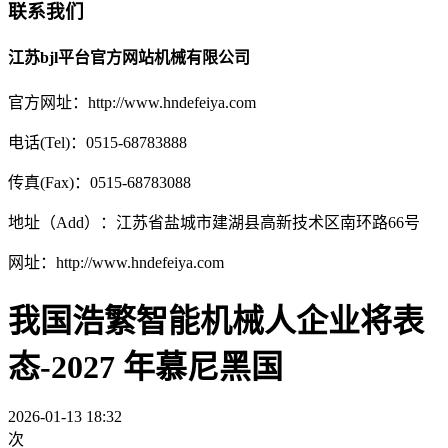
联系我们
江苏bjl平台官方网站机械有限公司
官方网址：http://www.hndefeiya.com
电话(Tel)：0515-68783888
传真(Fax)：0515-68783088
地址（Add）：江苏省盐城市建湖县高新技术区南环路66号
网址：http://www.hndefeiya.com
我国浩繁智能机械人企业将表
态-2027 年慕尼黑国
2026-01-13 18:32
次