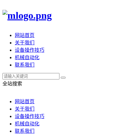
网站首页
关于我们
设备操作技巧
机械自动化
联系我们
全站搜索
网站首页
关于我们
设备操作技巧
机械自动化
联系我们