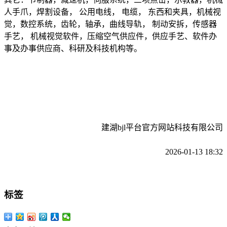
人手爪，焊割设备， 公用电线， 电缆， 东西和夹具，机械视
觉，数控系统，齿轮，轴承，曲线导轨， 制动安拆，传感器
手艺， 机械视觉软件，压缩空气供应件，供应手艺、软件办
事及办事供应商、科研及科技机构等。
建湖bjl平台官方网站科技有限公司
2026-01-13 18:32
标签