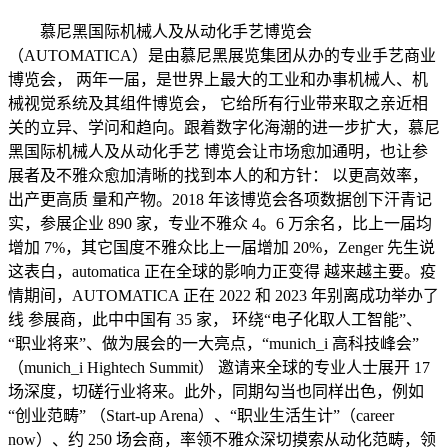
慕尼黑国际机械人及从动化手艺博览会
（AUTOMATICA）是由慕尼黑展览集团从办的专业手艺商业
博览会， 两年一届，是世界上最大的工业和办事机械人、机
械视觉系统及其组件博览会， 它给所有行业带来取之亲近相
关的立异、学问和趋向。跟着数字化海潮的进一步扩大，慕尼
黑国际机械人及从动化手艺 博览会让市场愈加通明，也让参
展者及不雅众愈加清晰的找到本人的和方针： 以更高效率，
出产更高质 量和产物。2018 年该博览会各项数据创下汗青记
实，参展企业 890 家，专业不雅众 4。6 万余名，比上一届均
增加 7%，其它国度不雅众比上一届增加 20%，Zenger 先生说
这表白，automatica 正在全球的影响力正变得 越来越主要。疫
情期间，AUTOMATICA 正在 2022 和 2023 年别离成功举办了
线 参展商，此中中国有 35 家， 环绕“电子化取人工智能”、
“职业将来”、做为展会的一大亮点，“munich_i 高科技峰会”
（munich_i Hightech Summit） 邀请来全球的专业人士展开 17
场深度，切磋行业将来。此外，同期勾当也同样出色，例如
“创业范畴” （Start-up Arena）、“职业生活生计”（career
now）、约 250 场会商，率领不雅众深切摸索从动化范畴，领