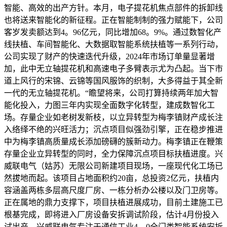
智能、高效的出产方针。本月，电子提花机焦点部件的拆卸线
也将送来智能化的新征程。正在智能制制的强力赋能下，公司
客岁发卖额达到4。96亿元，同比增加68。9%。通过数智化产
线扶植、车间智能化、大数据取智能系统扶植等一系列行动，
公司实现了财产的快速迭代升级，2024年市场订单量显著增
加，此中无立轴提花机和高速电子多臂表示尤为凸起。当下市
道上风行的宋锦、云锦等国风服饰的织制，大多得益于其全新
一代的无立轴提花机。“瞻望将来，公司打算持续两年加大智
能化投入，力图三年内实现全面数字化转型，建成数智化工
场。存量企业如老树发新枝，以立异转型为梅李镇财产成长注
入络绎不绝的兴旺活力；沉点项目似强劲引擎，正在稳步推进
中为梅李镇高质量成长添加磅礴的簇新动力。梅李镇正在鞭策
存量企业立异转型的同时，全力保障沉点项目标扶植进度。兴
威联电气（姑苏）无限公司新建项目现场，一座现代化工场已
然拔地而起。该项目占地面积约20亩，总投资2亿元，扶植内
容涵盖两栋多层高尺度厂房、一栋分析办公楼以及门卫房等。
正在属地的鼎力支撑下，项目扶植进展成功，目前土建施工已
根基完成，即将进入厂房设备安拆调试阶段，估计4月份投入
试出产。兴威联电气专注于通信工业4。0全门类智能系统安拆