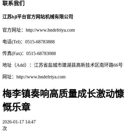
联系我们
江苏bjl平台官方网站机械有限公司
官方网址：http://www.hndefeiya.com
电话(Tel)：0515-68783888
传真(Fax)：0515-68783088
地址（Add）：江苏省盐城市建湖县高新技术区南环路66号
网址：http://www.hndefeiya.com
梅李镇奏响高质量成长激动慷
慨乐章
2026-01-17 14:47
次