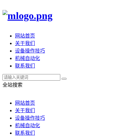
网站首页
关于我们
设备操作技巧
机械自动化
联系我们
全站搜索
网站首页
关于我们
设备操作技巧
机械自动化
联系我们