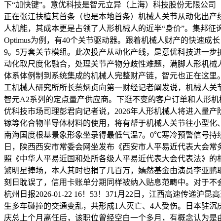
下“加快键”。意优科技是智元立异（上海）科技股份无限公司
正在张江扶植其首条（也是本地首条）机械人关节从动化出产
人机能，其成本更是占领了人形机械人的近半“身价”。集邦征询Tre
Optimus为例，有40个关节驱动器。跟着机械人财产的快速成
9。5万套关节模组。此次投产从动化产线，是意优科技进一
动化取尺度化融合，处理关节产物分歧性难题，满脚人形机械
体系体例制到系统集成的机械人完整财产链，智元也正在这里
工机械人研究所所长蔡炳贞向第一财经记者阐发说，机械人关节
智元A2系列的定点量产供应商。下逛不变的客户订单和人形机
优科技市场司理彭君向记者说，2026年人形机械人将进入量
镓等化合物半导体材料的使用，将有帮于机械人关节往小型化、耐
南海国度根基景象形象坐录得最低气温7。0℃寒冷预警信号持
日，陕西西安市常委会网坐发布《西安市人平易近代表大会常
照《中华人平易近国和处所各级人平易近代表大会代表法》的相
繁明星捧场，本人其时也捐了几百万，嫣然基金由演员李亚鹏取
刻日耽误了，信用卡账单分期同样被纳入贴息范畴中。对于不
杭州日报2026-01-22 16！53！371月22日，江西高速传
生多车碰撞的交通变乱，共形成1人灭亡、4人受伤。日本驻沉
庆总上个月离任后，该职位曾经空白一个多月，有概念认为是由