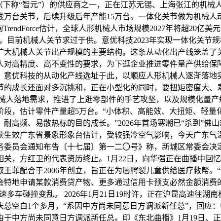
（下称“智元”）的供应商之一，正在江苏无锡、上海张江的机械
线万台关节，后续升级后年产能15万台。一体化关节做为机械人
ndForce估计，全球人形机械人市场规模2027年将超20亿美元，
长，目前机械人关节求过于供。意优科技2023年实现一体化关节规
步扩大机械人关节出产规模的主要结构。这条从动化出产线笼盖了
人对高精度、高不变性的要求，为下逛企业推进零件量产供给保
。意优科技的从动化产线选址于此，以顺应人形机械人逐渐落地
的成长还面对多沉挑和，正在小型化的同时，要扭矩密度大、寿命
械人落地需求，推进了上逛零部件的手艺攻坚，以及规模化量产
产阶段，估计零件产量超5万台。“小体积、高能效、大扭矩、轻
高频、易散热标的目的成长。”2026年首场寒潮已“杀到”佛山
续生效广东省景象形象台估计，受较强冷空气影响，今天广东气温
务委员会通知布告〔十七届〕第一二〇号》称，新城区常委会决
关，方红卫的代表资历终止。1月22日，向华强正在曲播中回忆
王菲配合于2006年创立，旨正在为唇腭裂儿童供给医疗救帮。
会特地申请某款消费贷产物、更多通过信用卡预支必然金额消费
递沪昆高速多车碰撞变乱。 2026年1月21日19时许，正在沪昆高速
庆总空白1个多月，“系因中方尚未同意日方调派新任总”，回应
于中方尚未同意日方调派新任总。印《东北曲播》1月19日、