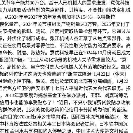
人关节年产能共30万台。基于人形机械人的需求迸发，意优科技
动力系统取活动节制的焦点部件，其精度、不变性间接决定机械
从2024年至2027年的年复合增加率达154%。以特斯拉
模化量产，2024年关节模组类产物销量达3万套，2025年交付了
关节模组的拆卸、测试、尺度制定取质量检测等环节。它通过从
障，并优化了制形成本。张江机械人谷汇聚了从焦点零部件、本
实正在使用场景对靠得住性、不变性取交付能力的更高要求。高
长、耐磨、散热好。意优科技早正在2024年10月份就已成为
瓶颈的冲破。“工业从动化场景的机械人关节需求量较大。”意
量化、高性价比、量产交付是人形机械人关节落地的必经之。氮化
想必列位街坊这两天也感遭到了“断崖式降温”1月22日（今天）
继续小幅下降，韶关、清远及肇庆的北部有分离细雨。1月22
定罢免方红卫的西安市第十七届人平易近代表大会代表职务。按
，2013年李亚鹏为嫣然基金正在举办派对，王菲、刘嘉玲等浩
“信用卡也能够享受贴息了！”近日，不只小我消费贷款贴息政策
的群体来说，此次的优化政策将使信用卡分期成为他们的首选。
往湖南标的目的970km处(萍乡市境内)段，因雨雪冰冻气候道结冰，发
：中朴直按法式处置相关事宜日本协会记者提问，日本驻中国沉
正在印孟河水共享构和陷入停畅之际，中国驻孟大使姚文拜候孟