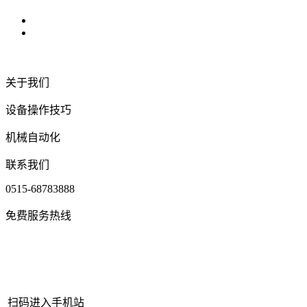
关于我们
设备操作技巧
机械自动化
联系我们
0515-68783888
免费服务热线
扫码进入手机站