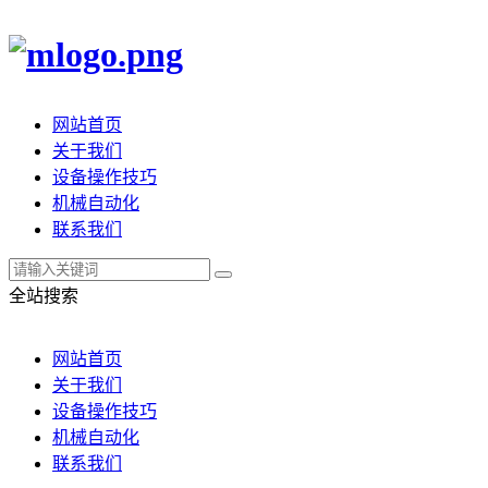
网站首页
关于我们
设备操作技巧
机械自动化
联系我们
全站搜索
网站首页
关于我们
设备操作技巧
机械自动化
联系我们