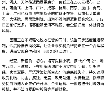
州、沉庆、天津往返悉尼更廉价，价钱正在2500元摆布。此
外，可曲飞、上海、广州、成都、杭州、南京、厦门、青岛、
上海、广州也有曲飞布里斯班的航班正在售。从旅逛订单来
看，大堡礁、悉尼歌剧院、出海不雅海豚遭到搭客欢送，8-12
日团预订更多。搭客能够出海不雅鲸、看企鹅归巢，体验特色
风情。
因而正在不竭强化税收征管的同时，该当同步适度推进税
制，适度降低表面税率，让企业现实税负维持正在一个合理程
度，进而实现良性轮回。999Ⅹ3张津瑜？。
经查，新抱负，初心，培育提拔小我，搞“七个有之”；地
方八项，不诚恳，正在组织函询时不照实申明问题，组织准
绳，卖官鬻爵，严沉污染处所生态；清廉底线失守，持久违规
收受礼物、礼金；腐蚀；无度，政商勾连，大搞新型，操纵职
务便当为他人正在矿产开辟、企业运营、干部选拔任用等方面
投机，并不法收受股权股份等巨额财物。