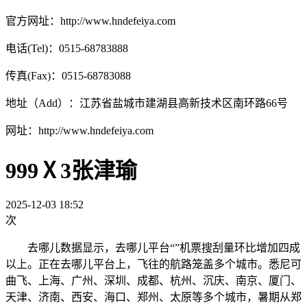
官方网址：http://www.hndefeiya.com
电话(Tel)：0515-68783888
传真(Fax)：0515-68783088
地址（Add）：江苏省盐城市建湖县高新技术区南环路66号
网址：http://www.hndefeiya.com
999Ⅹ3张津瑜
2025-12-03 18:52
次
去哪儿数据显示，去哪儿平台“”机票搜刮量环比增加四成
以上。正在去哪儿平台上，飞往的航路笼盖多个城市。悉尼可
曲飞、上海、广州、深圳、成都、杭州、沉庆、南京、厦门、
天津、济南、西安、海口、郑州、太原等多个城市，暑期从郑