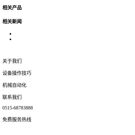
相关产品
相关新闻
关于我们
设备操作技巧
机械自动化
联系我们
0515-68783888
免费服务热线