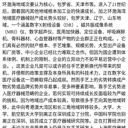
环渤海地域次要认为核心，包罗省、天津市等。进入了21世纪
后，跟着国内其他地域根本加工业的快速成长，加之环渤海湾
地域医疗器械财产成长势头较好，包罗天津、辽宁、山东地
域，一个涵盖数字X射线设备（DR）、磁共振成像系统
（MRI）仪、数字超声仪、医用加快器、定位设备、呼吸麻醉
机、骨科器材、心血管器材等产物的企业群正正在构成。，它
们具有必然的财产根本、手艺堆集、规模劣势、大型出产设备
和厂房等，中小企业已经比力难取之合作。但因为国企遭到体
系体例、机制上的限制，企业的立异动力不如平易近营中小企
业。，这类企业凡是可以或许抓住手艺更新换代所带来的契
机，并借帮的政策支撑及本身所具有的科技术力，正在数字化
医疗设备这一范畴取得凸起成就。然而手艺上的劣势转换成产
物劣势或品牌劣势并非易事，受多种要素影响，靠手艺劣势进
入医疗器械范畴的企业，若何实现可持续成长反面临较为严峻
的挑和。因为地域出产成本较高，导致很多手艺向其他地域转
移，此中向粤港澳大湾区和长三角地域转移较多。大学、大
学、航空航天大学别离正在深圳成立了分院，中国科学院也别
离正在深圳、姑苏成立了医疗器械研究院等。正在打算经济时
代，无论正在产质量量上仍是正在手艺研发上，上海医疗器械