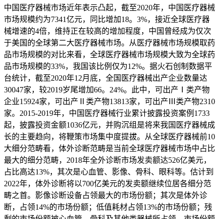
中国医疗器械市场近年表示凸起，截至2020年，中国医疗器械
市场规模约为7341亿元，同比增加18。3%，接近全球医疗器
械增速的4倍，维持正在较高的增加程度，中国曾经成为仅次
于美国的全球第二大医疗器械市场。从医疗器械市场规模取药
品市场规模的对比来看，全球医疗器械市场规模大致为全球药
品市场规模的33%，我国该比例仅为12%。据火石创制数据平
台统计，截至2020年12月底，全国医疗器械出产企业数量达
30047家，较2019岁尾增加66。24%。此中，可出产Ⅰ类产物
企业15924家，可出产Ⅱ类产物13813家，可出产Ⅲ类产物2310
家。2015-2019年，中国医疗器械行业累计披露投资案例1733
起，披露投资金额1036亿元，并购沉组是将来我国医疗器械成
长的主要趋向，将鞭策市场集中度提拔。从全球医疗器械前10
大细分范畴看，体外诊断范畴是当前全球医疗器械市场中占比
最大的细分范畴，2018年全外诊断市场发卖额达526亿美元，
占比高达13%，其次是心血管、影像、骨科、眼科等。估计到
2022年，体外诊断将以700亿美元的发卖额继续位居各细分范
畴之首。影像诊断设备占领最大的市场份额；其次是体外诊
断，占领14%的市场份额；低值耗材占领13%的市场份额；残
剩的市场份额被心血管、骨科及其他类器械所占领。市场份额