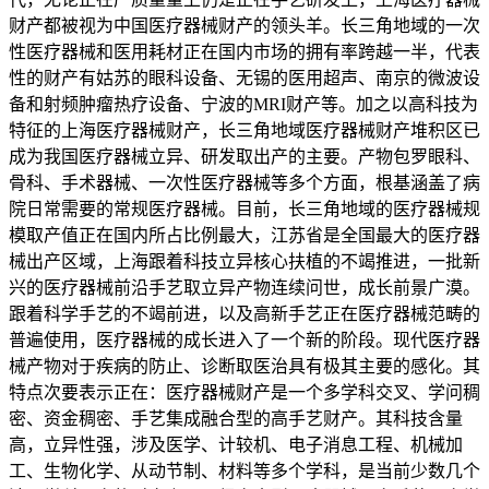
财产都被视为中国医疗器械财产的领头羊。长三角地域的一次
性医疗器械和医用耗材正在国内市场的拥有率跨越一半，代表
性的财产有姑苏的眼科设备、无锡的医用超声、南京的微波设
备和射频肿瘤热疗设备、宁波的MRI财产等。加之以高科技为
特征的上海医疗器械财产，长三角地域医疗器械财产堆积区已
成为我国医疗器械立异、研发取出产的主要。产物包罗眼科、
骨科、手术器械、一次性医疗器械等多个方面，根基涵盖了病
院日常需要的常规医疗器械。目前，长三角地域的医疗器械规
模取产值正在国内所占比例最大，江苏省是全国最大的医疗器
械出产区域，上海跟着科技立异核心扶植的不竭推进，一批新
兴的医疗器械前沿手艺取立异产物连续问世，成长前景广漠。
跟着科学手艺的不竭前进，以及高新手艺正在医疗器械范畴的
普遍使用，医疗器械的成长进入了一个新的阶段。现代医疗器
械产物对于疾病的防止、诊断取医治具有极其主要的感化。其
特点次要表示正在：医疗器械财产是一个多学科交叉、学问稠
密、资金稠密、手艺集成融合型的高手艺财产。其科技含量
高，立异性强，涉及医学、计较机、电子消息工程、机械加
工、生物化学、从动节制、材料等多个学科，是当前少数几个