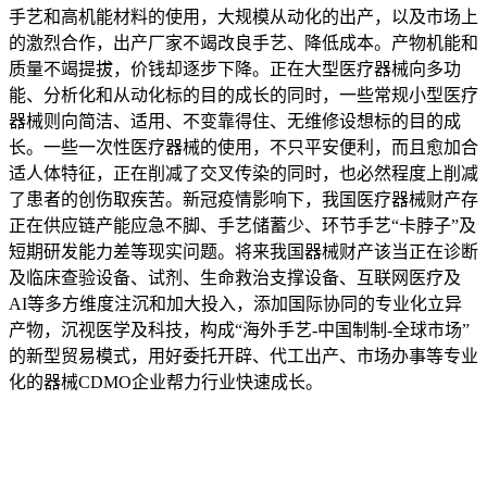
手艺和高机能材料的使用，大规模从动化的出产，以及市场上
的激烈合作，出产厂家不竭改良手艺、降低成本。产物机能和
质量不竭提拔，价钱却逐步下降。正在大型医疗器械向多功
能、分析化和从动化标的目的成长的同时，一些常规小型医疗
器械则向简洁、适用、不变靠得住、无维修设想标的目的成
长。一些一次性医疗器械的使用，不只平安便利，而且愈加合
适人体特征，正在削减了交叉传染的同时，也必然程度上削减
了患者的创伤取疾苦。新冠疫情影响下，我国医疗器械财产存
正在供应链产能应急不脚、手艺储蓄少、环节手艺“卡脖子”及
短期研发能力差等现实问题。将来我国器械财产该当正在诊断
及临床查验设备、试剂、生命救治支撑设备、互联网医疗及
AI等多方维度注沉和加大投入，添加国际协同的专业化立异
产物，沉视医学及科技，构成“海外手艺-中国制制-全球市场”
的新型贸易模式，用好委托开辟、代工出产、市场办事等专业
化的器械CDMO企业帮力行业快速成长。