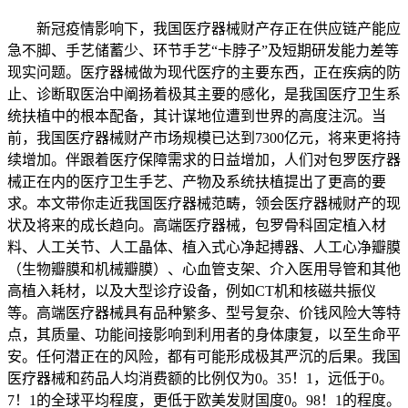
新冠疫情影响下，我国医疗器械财产存正在供应链产能应
急不脚、手艺储蓄少、环节手艺“卡脖子”及短期研发能力差等
现实问题。医疗器械做为现代医疗的主要东西，正在疾病的防
止、诊断取医治中阐扬着极其主要的感化，是我国医疗卫生系
统扶植中的根本配备，其计谋地位遭到世界的高度注沉。当
前，我国医疗器械财产市场规模已达到7300亿元，将来更将持
续增加。伴跟着医疗保障需求的日益增加，人们对包罗医疗器
械正在内的医疗卫生手艺、产物及系统扶植提出了更高的要
求。本文带你走近我国医疗器械范畴，领会医疗器械财产的现
状及将来的成长趋向。高端医疗器械，包罗骨科固定植入材
料、人工关节、人工晶体、植入式心净起搏器、人工心净瓣膜
（生物瓣膜和机械瓣膜）、心血管支架、介入医用导管和其他
高植入耗材，以及大型诊疗设备，例如CT机和核磁共振仪
等。高端医疗器械具有品种繁多、型号复杂、价钱风险大等特
点，其质量、功能间接影响到利用者的身体康复，以至生命平
安。任何潜正在的风险，都有可能形成极其严沉的后果。我国
医疗器械和药品人均消费额的比例仅为0。35！1，远低于0。
7！1的全球平均程度，更低于欧美发财国度0。98！1的程度。