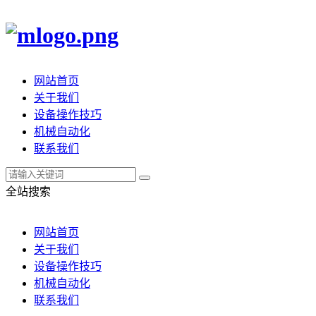
网站首页
关于我们
设备操作技巧
机械自动化
联系我们
全站搜索
网站首页
关于我们
设备操作技巧
机械自动化
联系我们