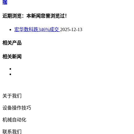
咖
近期浏览：本新闻您曾浏览过！
宏华数科跌346%成交
2025-12-13
相关产品
相关新闻
关于我们
设备操作技巧
机械自动化
联系我们