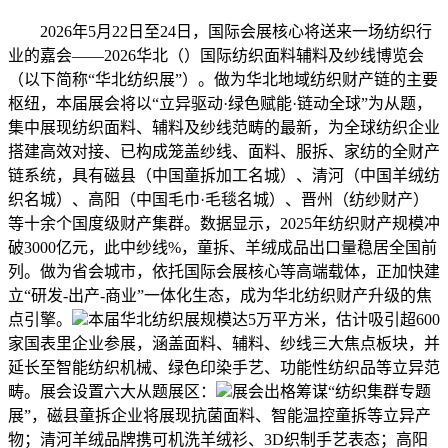
2026年5月22日至24日，国际会展核心将送来一场纺织行
业的嘉会——2026华北（）国际纺织面料辅料及纱线博览会
（以下简称“华北纺织展”）。做为华北地域纺织财产链的主要
枢纽，本届展会将以“立异驱动·绿色赋能·链动全球”为从题，
集中展现纺织面料、辅料及纱线范畴的最新，为全球纺织企业
搭建高效对接、已构成笼盖纱线、面料、服拆、家纺的全财产
链系统，具有磁县（中国童拆加工名城）、清河（中国羊绒纺
织名城）、高阳（中国毛巾·毛毯名城）、晋州（纺纱财产）
等十余个国度级财产集群。数据显示，2025年纺织财产规模冲
破3000亿元，此中纱线%，童拆、羊绒成品出口量稳居全国前
列。做为省会城市，依托国际会展核心等高端载体，正加快建
立“研发-出产-商业”一体化生态，成为华北纺织财产升级的焦
点引擎。
本届华北纺织展规模达5万平方米，估计吸引超600
家国表里企业参展，涵盖面料、辅料、纱线三大焦点板块，并
延长至智能纺织机械、绿色印染手艺、功能性纺织品等立异范
畴。展会设置六大从题展区：
展会出格筹谋“纺织集群专题
展”，磁县童拆企业将展现抗菌面料、智能温控童拆等立异产
物；清河羊绒品牌携可机洗羊绒衫、3D织制手艺表态；高阳